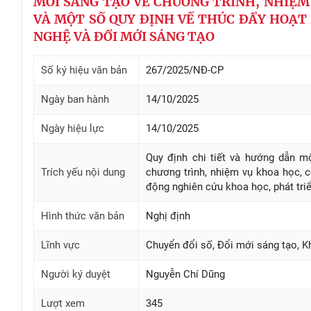
MỚI SÁNG TẠO VỀ CHƯƠNG TRÌNH, NHIỆM
VÀ MỘT SỐ QUY ĐỊNH VỀ THÚC ĐẨY HOẠT
NGHỆ VÀ ĐỔI MỚI SÁNG TẠO
Số ký hiệu văn bản
267/2025/NĐ-CP
Ngày ban hành
14/10/2025
Ngày hiệu lực
14/10/2025
Quy định chi tiết và hướng dẫn m
Trích yếu nội dung
chương trình, nhiệm vụ khoa học, 
động nghiên cứu khoa học, phát tri
Hình thức văn bản
Nghị định
Lĩnh vực
Chuyển đổi số, Đổi mới sáng tạo, K
Người ký duyệt
Nguyễn Chí Dũng
Lượt xem
345