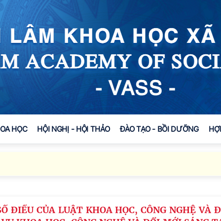
HOA HỌC
HỘI NGHỊ - HỘI THẢO
ĐÀO TẠO - BỒI DƯỠNG
HỢ
SỐ ĐIỀU CỦA LUẬT KHOA HỌC, CÔNG NGHỆ VÀ Đ