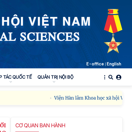
E-office
English
|
P TÁC QUỐC TẾ
QUẢN TRỊ NỘI BỘ
Viện Hàn lâm Khoa học xã hội Việt Nam
ỔI
CƠ QUAN BAN HÀNH