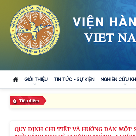
GIỚI THIỆU
TIN TỨC - SỰ KIỆN
NGHIÊN CỨU K
Tiêu điểm
QUY ĐỊNH CHI TIẾT VÀ HƯỚNG DẪN MỘT 