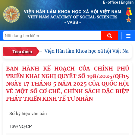
E-office
English
|
Viện Hàn lâm Khoa học xã hội Việt Nam mở
Tiêu điểm
BAN HÀNH KẾ HOẠCH CỦA CHÍNH PHỦ
TRIỂN KHAI NGHỊ QUYẾT SỐ 198/2025/QH15
NGÀY 17 THÁNG 5 NĂM 2025 CỦA QUỐC HỘI
VỀ MỘT SỐ CƠ CHẾ, CHÍNH SÁCH ĐẶC BIỆT
PHÁT TRIỂN KINH TẾ TƯ NHÂN
Số ký hiệu văn bản
139/NQ-CP