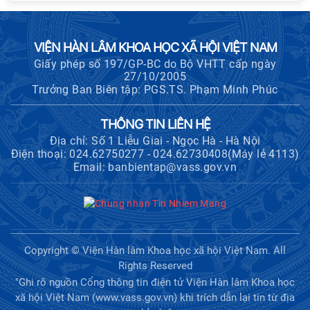
VIỆN HÀN LÂM KHOA HỌC XÃ HỘI VIỆT NAM
Giấy phép số 197/GP-BC do Bộ VHTT cấp ngày
27/10/2005
Trưởng Ban Biên tập: PGS.TS. Phạm Minh Phúc
THÔNG TIN LIÊN HỆ
Địa chỉ: Số 1 Liễu Giai - Ngọc Hà - Hà Nội
Điện thoại: 024.62750277 - 024.62730408(Máy lẻ 4113)
Email: banbientap@vass.gov.vn
Copyright © Viện Hàn lâm Khoa học xã hội Việt Nam. All
Rights Reserved
"Ghi rõ nguồn Cổng thông tin điện tử Viện Hàn lâm Khoa học
xã hội Việt Nam (www.vass.gov.vn) khi trích dẫn lại tin từ địa