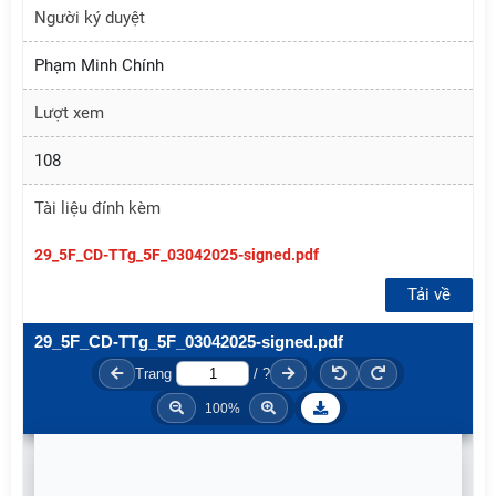
Người ký duyệt
Phạm Minh Chính
Lượt xem
108
Tài liệu đính kèm
29_5F_CD-TTg_5F_03042025-signed.pdf
Tải về