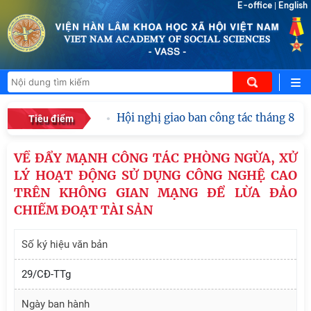
E-office
English
|
Hội nghị giao ban công tác tháng 8 năm
Tiêu điểm
VỀ ĐẨY MẠNH CÔNG TÁC PHÒNG NGỪA, XỬ
LÝ HOẠT ĐỘNG SỬ DỤNG CÔNG NGHỆ CAO
TRÊN KHÔNG GIAN MẠNG ĐỂ LỪA ĐẢO
CHIẾM ĐOẠT TÀI SẢN
Số ký hiệu văn bản
29/CĐ-TTg
Ngày ban hành