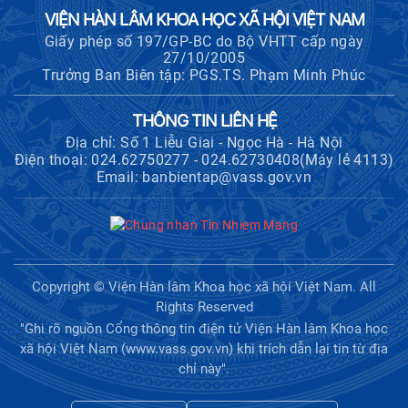
VIỆN HÀN LÂM KHOA HỌC XÃ HỘI VIỆT NAM
Giấy phép số 197/GP-BC do Bộ VHTT cấp ngày
27/10/2005
Trưởng Ban Biên tập: PGS.TS. Phạm Minh Phúc
THÔNG TIN LIÊN HỆ
Địa chỉ: Số 1 Liễu Giai - Ngọc Hà - Hà Nội
Điện thoại: 024.62750277 - 024.62730408(Máy lẻ 4113)
Email: banbientap@vass.gov.vn
Copyright © Viện Hàn lâm Khoa học xã hội Việt Nam. All
Rights Reserved
"Ghi rõ nguồn Cổng thông tin điện tử Viện Hàn lâm Khoa học
xã hội Việt Nam (www.vass.gov.vn) khi trích dẫn lại tin từ địa
chỉ này".