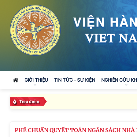
GIỚI THIỆU
TIN TỨC - SỰ KIỆN
NGHIÊN CỨU K
Tiêu điểm
PHÊ CHUẨN QUYẾT TOÁN NGÂN SÁCH NHÀ 