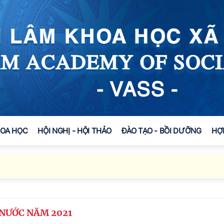
HOA HỌC
HỘI NGHỊ - HỘI THẢO
ĐÀO TẠO - BỒI DƯỠNG
HỢ
NƯỚC NĂM 2021