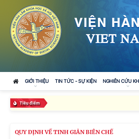
GIỚI THIỆU
TIN TỨC - SỰ KIỆN
NGHIÊN CỨU K
Tiêu điểm
QUY ĐỊNH VỀ TINH GIẢN BIÊN CHẾ