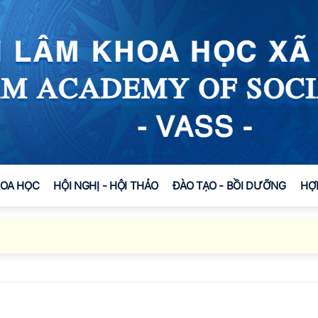
HOA HỌC
HỘI NGHỊ - HỘI THẢO
ĐÀO TẠO - BỒI DƯỠNG
HỢ