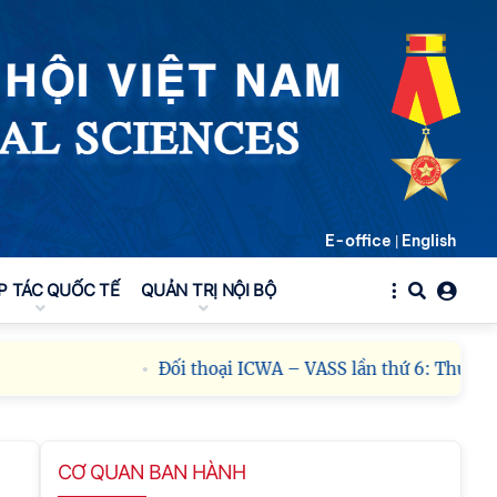
E-office
English
|
P TÁC QUỐC TẾ
QUẢN TRỊ NỘI BỘ
Đối thoại ICWA – VASS lần thứ 6: Thúc đẩy q
CƠ QUAN BAN HÀNH