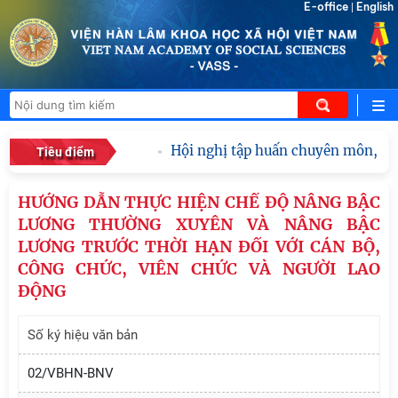
E-office
English
|
Hội nghị tập huấn chuyên môn, nghi
Tiêu điểm
HƯỚNG DẪN THỰC HIỆN CHẾ ĐỘ NÂNG BẬC
LƯƠNG THƯỜNG XUYÊN VÀ NÂNG BẬC
LƯƠNG TRƯỚC THỜI HẠN ĐỐI VỚI CÁN BỘ,
CÔNG CHỨC, VIÊN CHỨC VÀ NGƯỜI LAO
ĐỘNG
Số ký hiệu văn bản
02/VBHN-BNV