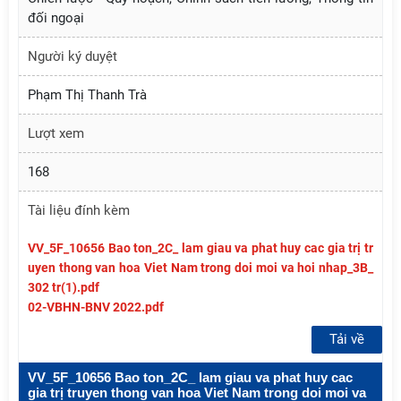
đối ngoại
Người ký duyệt
Phạm Thị Thanh Trà
Lượt xem
168
Tài liệu đính kèm
VV_5F_10656 Bao ton_2C_ lam giau va phat huy cac gia trị tr
uyen thong van hoa Viet Nam trong doi moi va hoi nhap_3B_
302 tr(1).pdf
02-VBHN-BNV 2022.pdf
Tải về