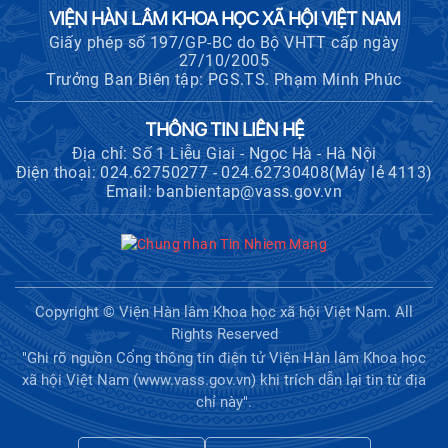
VIỆN HÀN LÂM KHOA HỌC XÃ HỘI VIỆT NAM
Giấy phép số 197/GP-BC do Bộ VHTT cấp ngày
27/10/2005
Trưởng Ban Biên tập: PGS.TS. Phạm Minh Phúc
THÔNG TIN LIÊN HỆ
Địa chỉ: Số 1 Liễu Giai - Ngọc Hà - Hà Nội
Điện thoại: 024.62750277 - 024.62730408(Máy lẻ 4113)
Email: banbientap@vass.gov.vn
Copyright © Viện Hàn lâm Khoa học xã hội Việt Nam. All
Rights Reserved
"Ghi rõ nguồn Cổng thông tin điện tử Viện Hàn lâm Khoa học
xã hội Việt Nam (www.vass.gov.vn) khi trích dẫn lại tin từ địa
chỉ này".