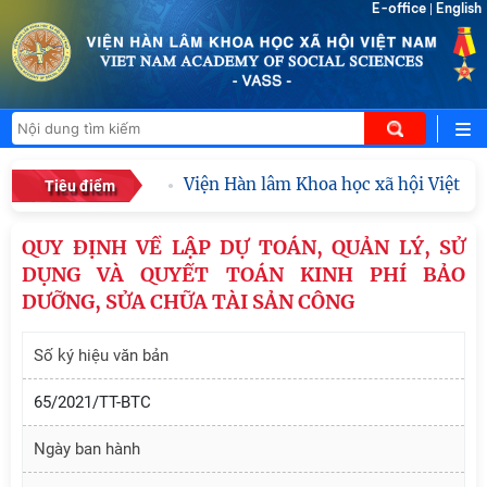
E-office
English
|
Viện Hàn lâm Khoa học xã hội Việt Nam 
Tiêu điểm
QUY ĐỊNH VỀ LẬP DỰ TOÁN, QUẢN LÝ, SỬ
DỤNG VÀ QUYẾT TOÁN KINH PHÍ BẢO
DƯỠNG, SỬA CHỮA TÀI SẢN CÔNG
Số ký hiệu văn bản
65/2021/TT-BTC
Ngày ban hành