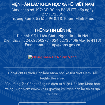
VIỆN HÀN LÂM KHOA HỌC XÃ HỘI VIỆT NAM
Giấy phép số 197/GP-BC do Bộ VHTT cấp ngày
27/10/2005
Trưởng Ban Biên tập: PGS.TS. Phạm Minh Phúc
THÔNG TIN LIÊN HỆ
Địa chỉ: Số 1 Liễu Giai - Ngọc Hà - Hà Nội
Điện thoại: 024.62750277 - 024.62730408(Máy lẻ 4113)
Email: banbientap@vass.gov.vn
Copyright © Viện Hàn lâm Khoa học xã hội Việt Nam. All
Rights Reserved
"Ghi rõ nguồn Cổng thông tin điện tử Viện Hàn lâm Khoa học
xã hội Việt Nam (www.vass.gov.vn) khi trích dẫn lại tin từ địa
chỉ này".