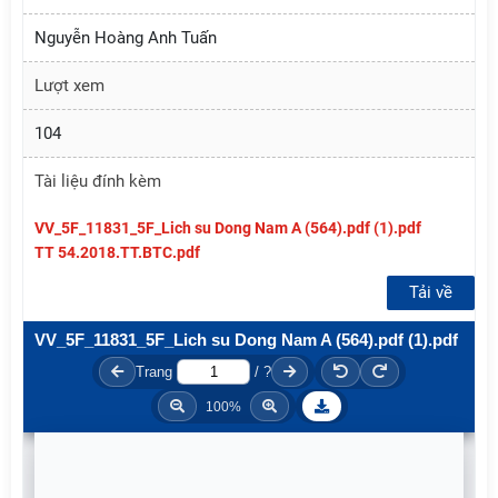
Nguyễn Hoàng Anh Tuấn
Lượt xem
104
Tài liệu đính kèm
VV_5F_11831_5F_Lich su Dong Nam A (564).pdf (1).pdf
TT 54.2018.TT.BTC.pdf
Tải về