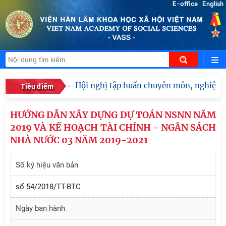
E-office
English
|
Hội nghị tập huấn chuyên môn, nghiệp vụ 
Tiêu điểm
HƯỚNG DẪN XÂY DỰNG DỰ TOÁN NSNN NĂM
2019 VÀ KẾ HOẠCH TÀI CHÍNH - NGÂN SÁCH
NHÀ NƯỚC 03 NĂM 2019-2021
Số ký hiệu văn bản
số 54/2018/TT-BTC
Ngày ban hành