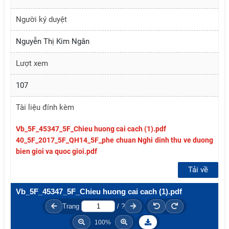
Người ký duyệt
Nguyễn Thị Kim Ngân
Lượt xem
107
Tài liệu đính kèm
Vb_5F_45347_5F_Chieu huong cai cach (1).pdf
40_5F_2017_5F_QH14_5F_phe chuan Nghi dinh thu ve duong
bien gioi va quoc gioi.pdf
Tải về