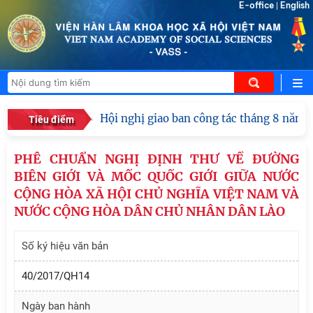
E-office
English
|
Hội nghị giao ban công tác tháng 8 năm 20
Tiêu điểm
PHÊ CHUẨN NGHỊ ĐỊNH THƯ VỀ ĐƯỜNG
BIÊN GIỚI VÀ MỐC QUỐC GIỚI GIỮA NƯỚC
CỘNG HÒA XÃ HỘI CHỦ NGHĨA VIỆT NAM VÀ
NƯỚC CỘNG HÒA DÂN CHỦ NHÂN DÂN LÀO
Số ký hiệu văn bản
40/2017/QH14
Ngày ban hành