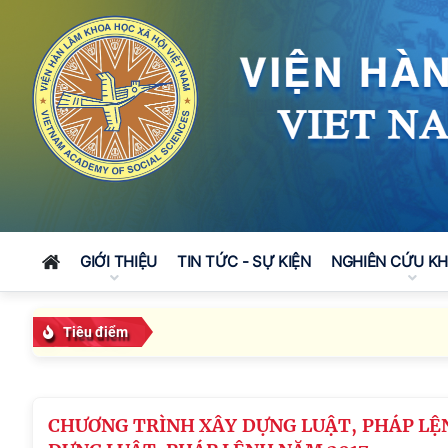
GIỚI THIỆU
TIN TỨC - SỰ KIỆN
NGHIÊN CỨU K
Tiêu điểm
CHƯƠNG TRÌNH XÂY DỰNG LUẬT, PHÁP LỆ