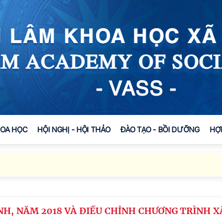
HOA HỌC
HỘI NGHỊ - HỘI THẢO
ĐÀO TẠO - BỒI DƯỠNG
HỢ
NH, NĂM 2018 VÀ ĐIỀU CHỈNH CHƯƠNG TRÌNH X