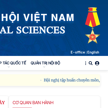
E-office
English
|
P TÁC QUỐC TẾ
QUẢN TRỊ NỘI BỘ
Hội nghị tập huấn chuyên môn, nghiệp
ÂY
CƠ QUAN BAN HÀNH