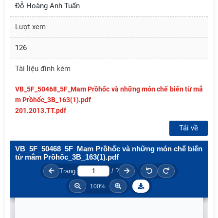
Đỗ Hoàng Anh Tuấn
Lượt xem
126
Tài liệu đính kèm
VB_5F_50468_5F_Mam Prồhốc và những món chế biến từ mắ
m Prồhốc_3B_163(1).pdf
201.2013.TT.pdf
Tải về