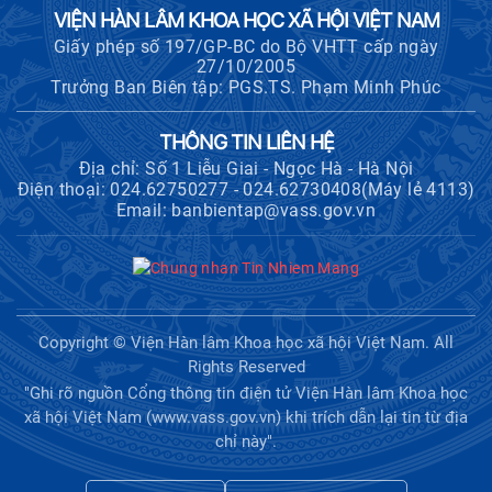
VIỆN HÀN LÂM KHOA HỌC XÃ HỘI VIỆT NAM
Giấy phép số 197/GP-BC do Bộ VHTT cấp ngày
27/10/2005
Trưởng Ban Biên tập: PGS.TS. Phạm Minh Phúc
THÔNG TIN LIÊN HỆ
Địa chỉ: Số 1 Liễu Giai - Ngọc Hà - Hà Nội
Điện thoại: 024.62750277 - 024.62730408(Máy lẻ 4113)
Email: banbientap@vass.gov.vn
Copyright © Viện Hàn lâm Khoa học xã hội Việt Nam. All
Rights Reserved
"Ghi rõ nguồn Cổng thông tin điện tử Viện Hàn lâm Khoa học
xã hội Việt Nam (www.vass.gov.vn) khi trích dẫn lại tin từ địa
chỉ này".