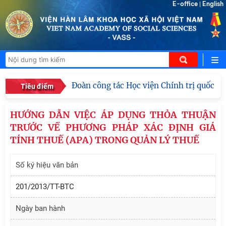
E-office
English
|
Đoàn công tác Học viện Chính trị quốc gia
Tiêu điểm
HƯỚNG DẪN VIỆC ÁP DỤNG THỎA THUẬN
TRƯỚC VỀ PHƯƠNG PHÁP XÁC ĐỊNH GIÁ
TÍNH THUẾ (APA) TRONG QUẢN LÝ THUẾ
Số ký hiệu văn bản
201/2013/TT-BTC
Ngày ban hành