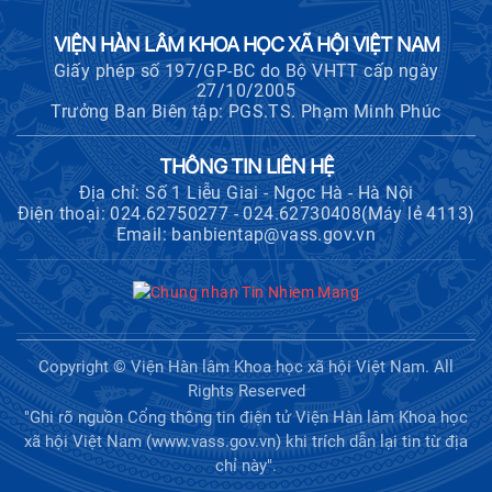
VIỆN HÀN LÂM KHOA HỌC XÃ HỘI VIỆT NAM
Giấy phép số 197/GP-BC do Bộ VHTT cấp ngày
27/10/2005
Trưởng Ban Biên tập: PGS.TS. Phạm Minh Phúc
THÔNG TIN LIÊN HỆ
Địa chỉ: Số 1 Liễu Giai - Ngọc Hà - Hà Nội
Điện thoại: 024.62750277 - 024.62730408(Máy lẻ 4113)
Email: banbientap@vass.gov.vn
Copyright © Viện Hàn lâm Khoa học xã hội Việt Nam. All
Rights Reserved
"Ghi rõ nguồn Cổng thông tin điện tử Viện Hàn lâm Khoa học
xã hội Việt Nam (www.vass.gov.vn) khi trích dẫn lại tin từ địa
chỉ này".