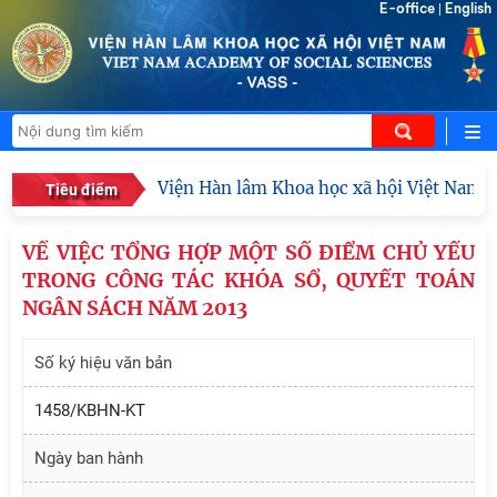
E-office
English
|
Viện Hàn lâm Khoa học xã hội Việt Nam công
Tiêu điểm
VỀ VIỆC TỔNG HỢP MỘT SỐ ĐIỂM CHỦ YẾU
TRONG CÔNG TÁC KHÓA SỔ, QUYẾT TOÁN
NGÂN SÁCH NĂM 2013
Số ký hiệu văn bản
1458/KBHN-KT
Ngày ban hành