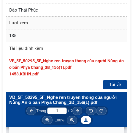
Đào Thái Phúc
Lượt xem
135
Tài liệu đính kèm
VB_5F_50295_5F_Nghe ren truyen thong của người Nùng An
o bản Phya Chang_3B_156(1).pdf
1458.KBHN.pdf
Tải về