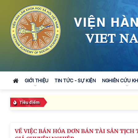
GIỚI THIỆU
TIN TỨC - SỰ KIỆN
NGHIÊN CỨU K
Tiêu điểm
VỀ VIỆC BÁN HÓA ĐƠN BÁN TÀI SẢN TỊCH