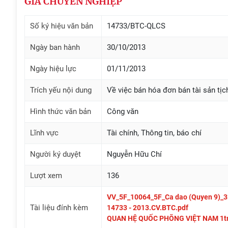
GIÁ CHUYÊN NGHIỆP
Số ký hiệu văn bản
14733/BTC-QLCS
Ngày ban hành
30/10/2013
Ngày hiệu lực
01/11/2013
Trích yếu nội dung
Về việc bán hóa đơn bán tài sản tị
Hình thức văn bản
Công văn
Lĩnh vực
Tài chính, Thông tin, báo chí
Người ký duyệt
Nguyễn Hữu Chí
Lượt xem
136
VV_5F_10064_5F_Ca dao (Quyen 9)_3B
Tài liệu đính kèm
14733 - 2013.CV.BTC.pdf
QUAN HỆ QUỐC PHÕNG VIỆT NAM 1tr