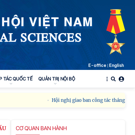
E-office
English
|
P TÁC QUỐC TẾ
QUẢN TRỊ NỘI BỘ
Hội nghị giao ban công tác tháng 8 năm
ẤU
CƠ QUAN BAN HÀNH