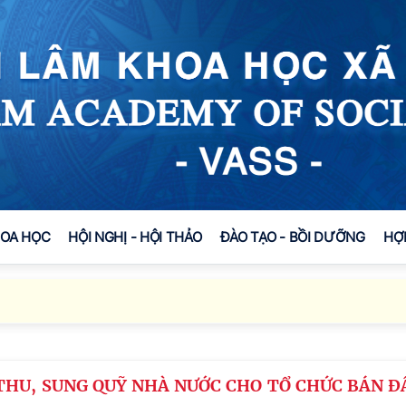
HOA HỌC
HỘI NGHỊ - HỘI THẢO
ĐÀO TẠO - BỒI DƯỠNG
HỢ
 THU, SUNG QUỸ NHÀ NƯỚC CHO TỔ CHỨC BÁN Đ