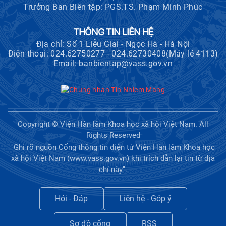
Trưởng Ban Biên tập: PGS.TS. Phạm Minh Phúc
THÔNG TIN LIÊN HỆ
Địa chỉ: Số 1 Liễu Giai - Ngọc Hà - Hà Nội
Điện thoại: 024.62750277 - 024.62730408(Máy lẻ 4113)
Email: banbientap@vass.gov.vn
Copyright © Viện Hàn lâm Khoa học xã hội Việt Nam. All
Rights Reserved
"Ghi rõ nguồn Cổng thông tin điện tử Viện Hàn lâm Khoa học
xã hội Việt Nam (www.vass.gov.vn) khi trích dẫn lại tin từ địa
chỉ này".
Hỏi - Đáp
Liên hệ - Góp ý
Sơ đồ cổng
RSS