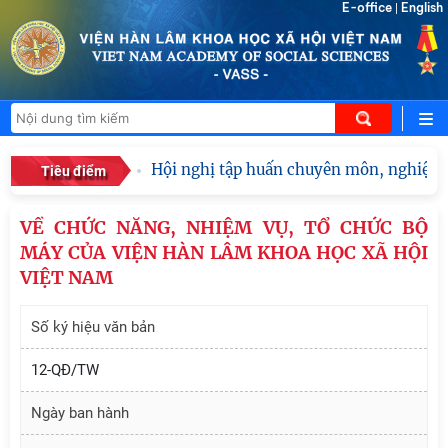
E-office
English
|
Hội nghị tập huấn chuyên môn, nghiệp vụ
Tiêu điểm
VỀ CHỨC NĂNG, NHIỆM VỤ, TỔ CHỨC BỘ
MÁY CỦA VIỆN HÀN LÂM KHOA HỌC XÃ HỘI
VIỆT NAM
Số ký hiệu văn bản
12-QĐ/TW
Ngày ban hành