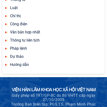
Luật
Chỉ thị
Công điện
Văn bản hợp nhất
Thông tư liên tịch
Pháp lệnh
Dự thảo
Hướng dẫn
VIỆN HÀN LÂM KHOA HỌC XÃ HỘI VIỆT NAM
Giấy phép số 197/GP-BC do Bộ VHTT cấp ngày
27/10/2005
Trưởng Ban Biên tập: PGS.TS. Phạm Minh Phúc