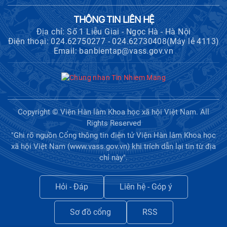
THÔNG TIN LIÊN HỆ
Địa chỉ: Số 1 Liễu Giai - Ngọc Hà - Hà Nội
Điện thoại: 024.62750277 - 024.62730408(Máy lẻ 4113)
Email: banbientap@vass.gov.vn
Copyright © Viện Hàn lâm Khoa học xã hội Việt Nam. All
Rights Reserved
"Ghi rõ nguồn Cổng thông tin điện tử Viện Hàn lâm Khoa học
xã hội Việt Nam (www.vass.gov.vn) khi trích dẫn lại tin từ địa
chỉ này".
Hỏi - Đáp
Liên hệ - Góp ý
Sơ đồ cổng
RSS