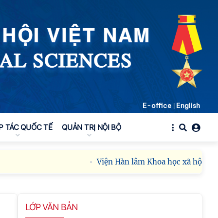
E-office
English
|
P TÁC QUỐC TẾ
QUẢN TRỊ NỘI BỘ
Viện Hàn lâm Khoa học xã hội Việt N
LỚP VĂN BẢN