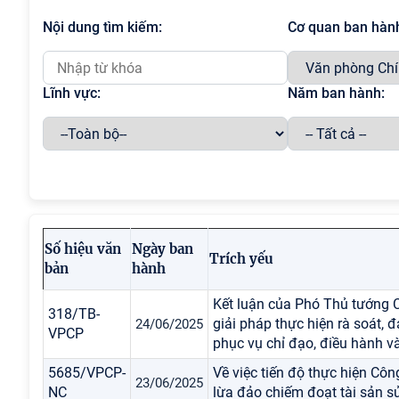
Nội dung tìm kiếm:
Cơ quan ban hàn
Lĩnh vực:
Năm ban hành:
Số hiệu văn
Ngày ban
Trích yếu
bản
hành
Kết luận của Phó Thủ tướng C
318/TB-
giải pháp thực hiện rà soát, đ
24/06/2025
VPCP
phục vụ chỉ đạo, điều hành 
5685/VPCP-
Về việc tiến độ thực hiện Cô
23/06/2025
NC
lừa đảo chiếm đoạt tài sản s