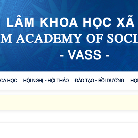
HOA HỌC
HỘI NGHỊ - HỘI THẢO
ĐÀO TẠO - BỒI DƯỠNG
HỢ