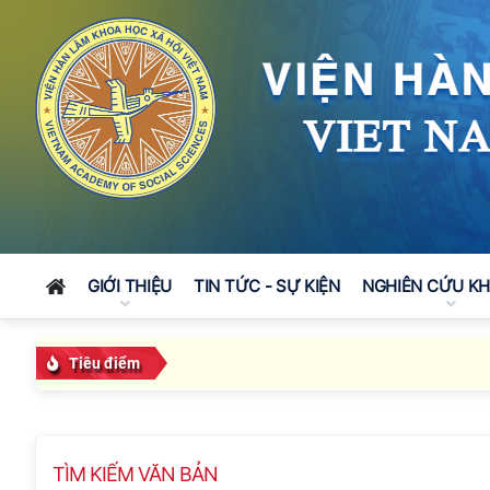
GIỚI THIỆU
TIN TỨC - SỰ KIỆN
NGHIÊN CỨU K
Tiêu điểm
TÌM KIẾM VĂN BẢN