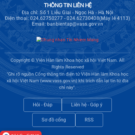
THÔNG TIN LIÊN HỆ
Địa chỉ: Số 1 Liễu Giai - Ngọc Hà - Hà Nội
Điện thoại: 024.62750277 - 024.62730408(Máy lẻ 4113)
Email: banbientap@vass.gov.vn
Copyright © Viện Hàn lâm Khoa học xã hội Việt Nam. All
Rights Reserved
"Ghi rõ nguồn Cổng thông tin điện tử Viện Hàn lâm Khoa học
xã hội Việt Nam (www.vass.gov.vn) khi trích dẫn lại tin từ địa
chỉ này".
Hỏi - Đáp
Liên hệ - Góp ý
Sơ đồ cổng
RSS