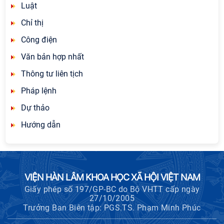
Luật
Chỉ thị
Công điện
Văn bản hợp nhất
Thông tư liên tịch
Pháp lệnh
Dự thảo
Hướng dẫn
VIỆN HÀN LÂM KHOA HỌC XÃ HỘI VIỆT NAM
Giấy phép số 197/GP-BC do Bộ VHTT cấp ngày
27/10/2005
Trưởng Ban Biên tập: PGS.TS. Phạm Minh Phúc