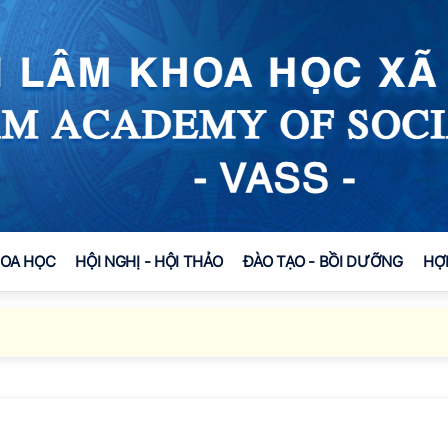
HOA HỌC
HỘI NGHỊ - HỘI THẢO
ĐÀO TẠO - BỒI DƯỠNG
HỢ