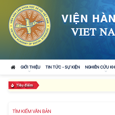
GIỚI THIỆU
TIN TỨC - SỰ KIỆN
NGHIÊN CỨU K
Tiêu điểm
TÌM KIẾM VĂN BẢN