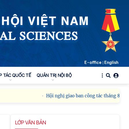
E-office
English
|
P TÁC QUỐC TẾ
QUẢN TRỊ NỘI BỘ
Hội nghị giao ban công tác tháng 8 năm 
LỚP VĂN BẢN