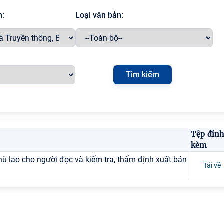
h:
Loại văn bản:
Tệp đín
kèm
hù lao cho người đọc và kiểm tra, thẩm định xuất bản
Tải về