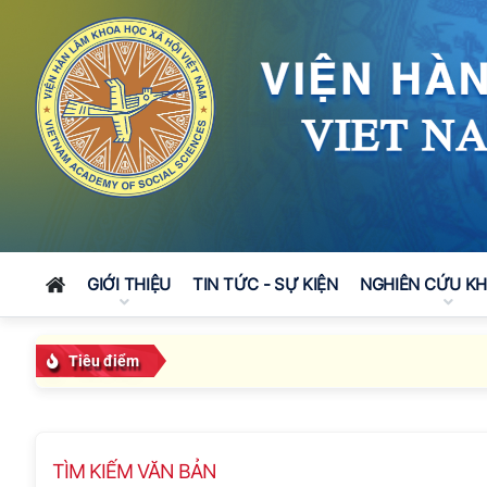
GIỚI THIỆU
TIN TỨC - SỰ KIỆN
NGHIÊN CỨU K
Tiêu điểm
TÌM KIẾM VĂN BẢN