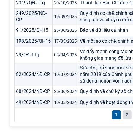
2319/QĐ-TTg
Thành lập Ban Chỉ đạo Qu
20/10/2025
249/2025/NĐ-
Quy định cơ chế, chính s
19/09/2025
CP
sáng tạo và chuyển đổi s
91/2025/QH15
Bảo vệ đữ liệu cá nhân
26/06/2025
198/2025/QH15
Về một số cơ chế, chính s
17/05/2025
Về đẩy mạnh công tác ph
29/CĐ-TTg
03/04/2025
không gian mạng để lừa 
Sửa đổi, bổ sung một số
82/2024/NĐ-CP
năm 2019 của Chính phủ 
10/07/2024
sử dụng nguồn vốn ngân
68/2024/NĐ-CP
Quy định về chữ ký số c
25/06/2024
49/2024/NĐ-CP
Quy định về hoạt động th
10/05/2024
1
2