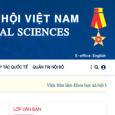
E-office
English
|
P TÁC QUỐC TẾ
QUẢN TRỊ NỘI BỘ
Viện Hàn lâm Khoa học xã hội Việt Nam
LỚP VĂN BẢN