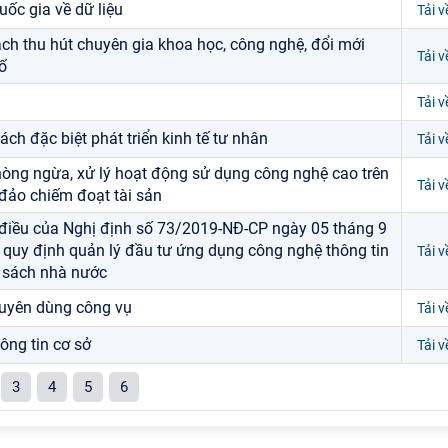
ốc gia về dữ liệu
Tải v
ách thu hút chuyên gia khoa học, công nghệ, đổi mới
Tải v
ố
Tải v
ách đặc biệt phát triển kinh tế tư nhân
Tải v
òng ngừa, xử lý hoạt động sử dụng công nghệ cao trên
Tải v
đảo chiếm đoạt tài sản
 điều của Nghị định số 73/2019-NĐ-CP ngày 05 tháng 9
quy định quản lý đầu tư ứng dụng công nghệ thông tin
Tải v
 sách nhà nước
huyên dùng công vụ
Tải v
ông tin cơ sở
Tải v
3
4
5
6