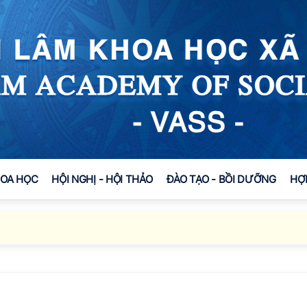
HOA HỌC
HỘI NGHỊ - HỘI THẢO
ĐÀO TẠO - BỒI DƯỠNG
HỢ