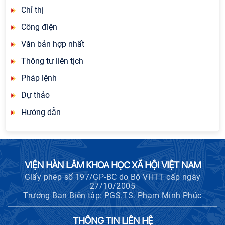
Chỉ thị
Công điện
Văn bản hợp nhất
Thông tư liên tịch
Pháp lệnh
Dự thảo
Hướng dẫn
VIỆN HÀN LÂM KHOA HỌC XÃ HỘI VIỆT NAM
Giấy phép số 197/GP-BC do Bộ VHTT cấp ngày
27/10/2005
Trưởng Ban Biên tập: PGS.TS. Phạm Minh Phúc
THÔNG TIN LIÊN HỆ