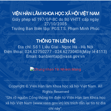
VIỆN HÀN LÂM KHOA HỌC XÃ HỘI VIỆT NAM
Giấy phép số 197/GP-BC do Bộ VHTT cấp ngày
27/10/2005
Trưởng Ban Biên tập: PGS.TS. Phạm Minh Phúc
THÔNG TIN LIÊN HỆ
Địa chỉ: Số 1 Liễu Giai - Ngọc Hà - Hà Nội
Điện thoại: 024.62750277 - 024.62730408(Máy lẻ 4113)
Email: banbientap@vass.gov.vn
Copyright © Viện Hàn lâm Khoa học xã hội Việt Nam. All
Rights Reserved
"Ghi rõ nguồn Cổng thông tin điện tử Viện Hàn lâm Khoa học
xã hội Việt Nam (www.vass.gov.vn) khi trích dẫn lại tin từ địa
chỉ này".