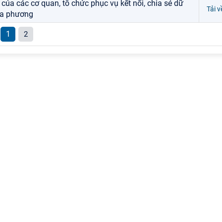
của các cơ quan, tổ chức phục vụ kết nối, chia sẻ dữ
Tải v
địa phương
1
2