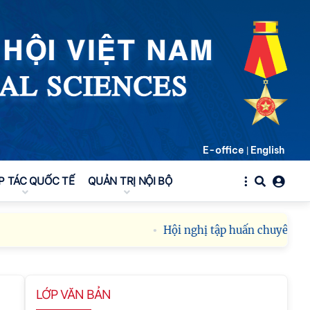
E-office
English
|
P TÁC QUỐC TẾ
QUẢN TRỊ NỘI BỘ
Hội nghị tập huấn chuyên môn,
LỚP VĂN BẢN