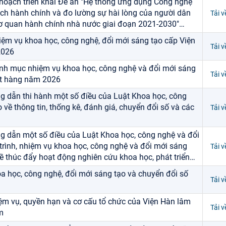
hoạch triển khai Đề án "Hệ thống ứng dụng Công nghệ
ách hành chính và đo lường sự hài lòng của người dân
Tải v
cơ quan hành chính nhà nước giai đoạn 2021-2030"
…
m vụ khoa học, công nghệ, đổi mới sáng tạo cấp Viện
Tải v
2026
nh mục nhiệm vụ khoa học, công nghệ và đổi mới sáng
Tải v
ặt hàng năm 2026
ng dẫn thi hành một số điều của Luật Khoa học, công
 về thông tin, thống kê, đánh giá, chuyển đổi số và các
Tải v
ng dẫn một số điều của Luật Khoa học, công nghệ và đổi
trình, nhiệm vụ khoa học, công nghệ và đổi mới sáng
Tải v
ề thúc đẩy hoạt động nghiên cứu khoa học, phát triển
…
oa học, công nghệ, đổi mới sáng tạo và chuyển đổi số
Tải v
ệm vụ, quyền hạn và cơ cấu tổ chức của Viện Hàn lâm
Tải v
m