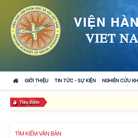
GIỚI THIỆU
TIN TỨC - SỰ KIỆN
NGHIÊN CỨU K
Tiêu điểm
TÌM KIẾM VĂN BẢN