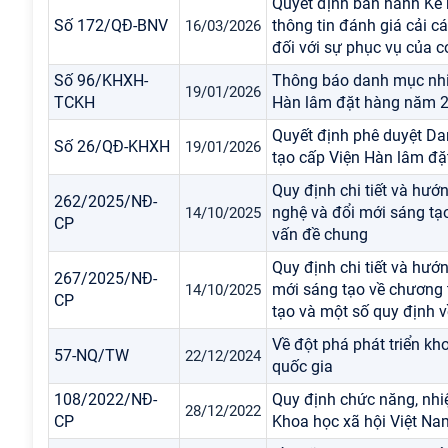
Quyết định ban hành Kế 
Số 172/QĐ-BNV
thông tin đánh giá cải c
16/03/2026
đối với sự phục vụ của 
Số 96/KHXH-
Thông báo danh mục nhiệ
19/01/2026
TCKH
Hàn lâm đặt hàng năm 
Quyết định phê duyệt Da
Số 26/QĐ-KHXH
19/01/2026
tạo cấp Viện Hàn lâm đ
Quy định chi tiết và hướ
262/2025/NĐ-
nghệ và đổi mới sáng tạo
14/10/2025
CP
vấn đề chung
Quy định chi tiết và hướ
267/2025/NĐ-
mới sáng tạo về chương 
14/10/2025
CP
tạo và một số quy định v
Về đột phá phát triển kh
57-NQ/TW
22/12/2024
quốc gia
108/2022/NĐ-
Quy định chức năng, nhi
28/12/2022
CP
Khoa học xã hội Việt Na