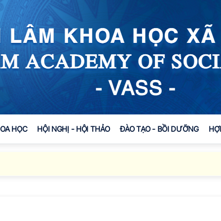
HOA HỌC
HỘI NGHỊ - HỘI THẢO
ĐÀO TẠO - BỒI DƯỠNG
HỢ