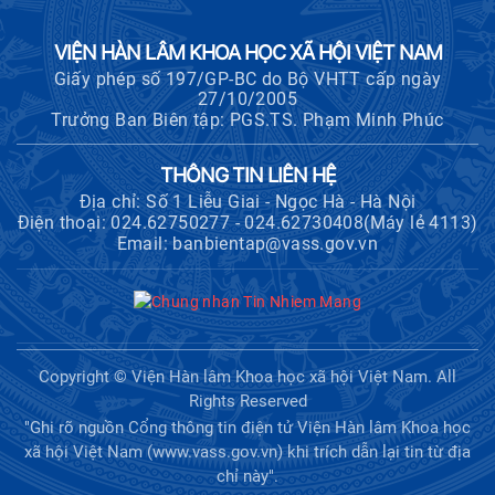
VIỆN HÀN LÂM KHOA HỌC XÃ HỘI VIỆT NAM
Giấy phép số 197/GP-BC do Bộ VHTT cấp ngày
27/10/2005
Trưởng Ban Biên tập: PGS.TS. Phạm Minh Phúc
THÔNG TIN LIÊN HỆ
Địa chỉ: Số 1 Liễu Giai - Ngọc Hà - Hà Nội
Điện thoại: 024.62750277 - 024.62730408(Máy lẻ 4113)
Email: banbientap@vass.gov.vn
Copyright © Viện Hàn lâm Khoa học xã hội Việt Nam. All
Rights Reserved
"Ghi rõ nguồn Cổng thông tin điện tử Viện Hàn lâm Khoa học
xã hội Việt Nam (www.vass.gov.vn) khi trích dẫn lại tin từ địa
chỉ này".