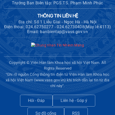
Trưởng Ban Biên tập: PGS.TS. Phạm Minh Phúc
THÔNG TIN LIÊN HỆ
Địa chỉ: Số 1 Liễu Giai - Ngọc Hà - Hà Nội
Điện thoại: 024.62750277 - 024.62730408(Máy lẻ 4113)
Email: banbientap@vass.gov.vn
Copyright © Viện Hàn lâm Khoa học xã hội Việt Nam. All
Rights Reserved
"Ghi rõ nguồn Cổng thông tin điện tử Viện Hàn lâm Khoa học
xã hội Việt Nam (www.vass.gov.vn) khi trích dẫn lại tin từ địa
chỉ này".
Hỏi - Đáp
Liên hệ - Góp ý
Sơ đồ cổng
RSS