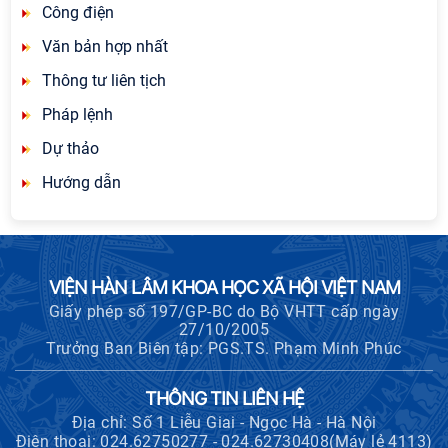
Công điện
Văn bản hợp nhất
Thông tư liên tịch
Pháp lệnh
Dự thảo
Hướng dẫn
VIỆN HÀN LÂM KHOA HỌC XÃ HỘI VIỆT NAM
Giấy phép số 197/GP-BC do Bộ VHTT cấp ngày
27/10/2005
Trưởng Ban Biên tập: PGS.TS. Phạm Minh Phúc
THÔNG TIN LIÊN HỆ
Địa chỉ: Số 1 Liễu Giai - Ngọc Hà - Hà Nội
Điện thoại: 024.62750277 - 024.62730408(Máy lẻ 4113)