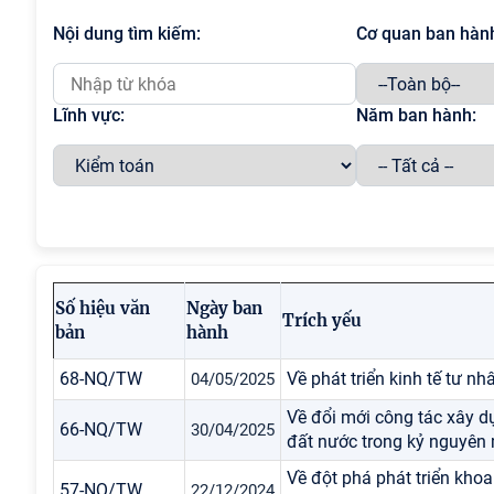
Nội dung tìm kiếm:
Cơ quan ban hàn
Lĩnh vực:
Năm ban hành:
Số hiệu văn
Ngày ban
Trích yếu
bản
hành
68-NQ/TW
Về phát triển kinh tế tư nh
04/05/2025
Về đổi mới công tác xây d
66-NQ/TW
30/04/2025
đất nước trong kỷ nguyên
Về đột phá phát triển khoa
57-NQ/TW
22/12/2024