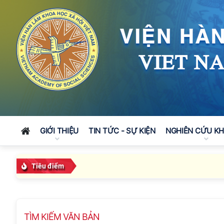
GIỚI THIỆU
TIN TỨC - SỰ KIỆN
NGHIÊN CỨU K
Tiêu điểm
TÌM KIẾM VĂN BẢN