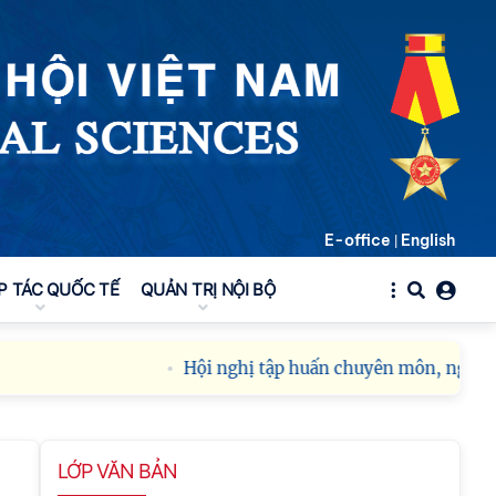
E-office
English
|
P TÁC QUỐC TẾ
QUẢN TRỊ NỘI BỘ
Hội nghị tập huấn chuyên môn, nghiệp v
LỚP VĂN BẢN