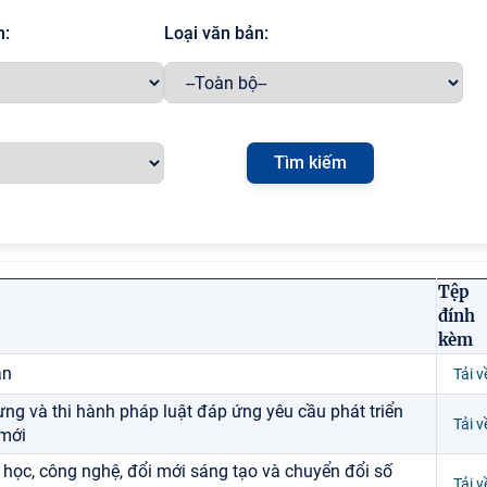
h:
Loại văn bản:
Tệp
đính
kèm
ân
Tải v
ựng và thi hành pháp luật đáp ứng yêu cầu phát triển
Tải v
 mới
 học, công nghệ, đổi mới sáng tạo và chuyển đổi số
Tải v