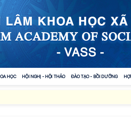
HOA HỌC
HỘI NGHỊ - HỘI THẢO
ĐÀO TẠO - BỒI DƯỠNG
HỢ