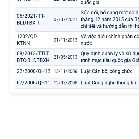
quốc gia
Sửa đổi, bổ sung một số 
06/2021/TT-
tháng 12 năm 2015 của Bộ
07/07/2021
BLĐTBXH
chi tiết và hướng dẫn thi
1202/QĐ-
Về việc điều chỉnh phân 
01/11/2013
KTNN
nước
68/2013/TTLT-
Quy định quản lý và sử dụ
21/05/2013
BTC-BLĐTBXH
trình mục tiêu quốc gia G
22/2008/QH12
Luật Cán bộ, công chức
13/11/2008
67/2006/QH11
Luật Công nghệ thông tin
12/07/2006