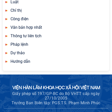
Luật
Chỉ thị
Công điện
Văn bản hợp nhất
Thông tư liên tịch
Pháp lệnh
Dự thảo
Hướng dẫn
VIỆN HÀN LÂM KHOA HỌC XÃ HỘI VIỆT NAM
Giấy phép số 197/GP-BC do Bộ VHTT cấp ngày
27/10/2005
Trưởng Ban Biên tập: PGS.TS. Phạm Minh Phúc