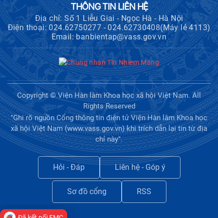
THÔNG TIN LIÊN HỆ
Địa chỉ: Số 1 Liễu Giai - Ngọc Hà - Hà Nội
Điện thoại: 024.62750277 - 024.62730408(Máy lẻ 4113)
Email: banbientap@vass.gov.vn
Copyright © Viện Hàn lâm Khoa học xã hội Việt Nam. All
Rights Reserved
"Ghi rõ nguồn Cổng thông tin điện tử Viện Hàn lâm Khoa học
xã hội Việt Nam (www.vass.gov.vn) khi trích dẫn lại tin từ địa
chỉ này".
Hỏi - Đáp
Liên hệ - Góp ý
Sơ đồ cổng
RSS
Đã kết nối EMC