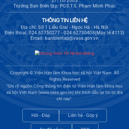
27/10/2005
Trưởng Ban Biên tập: PGS.TS. Phạm Minh Phúc
THÔNG TIN LIÊN HỆ
Địa chỉ: Số 1 Liễu Giai - Ngọc Hà - Hà Nội
Điện thoại: 024.62750277 - 024.62730408(Máy lẻ 4113)
Email: banbientap@vass.gov.vn
Copyright © Viện Hàn lâm Khoa học xã hội Việt Nam. All
Rights Reserved
"Ghi rõ nguồn Cổng thông tin điện tử Viện Hàn lâm Khoa học
xã hội Việt Nam (www.vass.gov.vn) khi trích dẫn lại tin từ địa
chỉ này".
Hỏi - Đáp
Liên hệ - Góp ý