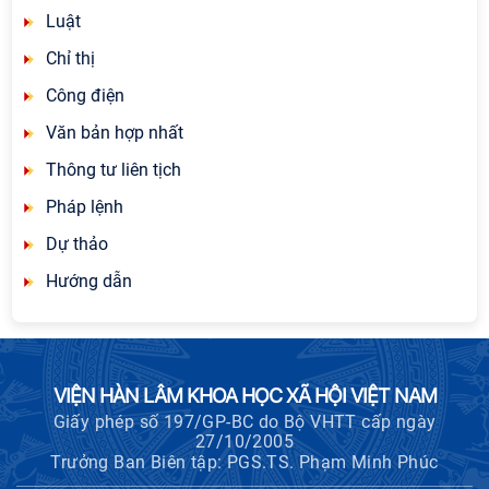
Luật
Chỉ thị
Công điện
Văn bản hợp nhất
Thông tư liên tịch
Pháp lệnh
Dự thảo
Hướng dẫn
VIỆN HÀN LÂM KHOA HỌC XÃ HỘI VIỆT NAM
Giấy phép số 197/GP-BC do Bộ VHTT cấp ngày
27/10/2005
Trưởng Ban Biên tập: PGS.TS. Phạm Minh Phúc