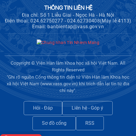
THÔNG TIN LIÊN HỆ
Địa chỉ: Số 1 Liễu Giai - Ngọc Hà - Hà Nội
Điện thoại: 024.62750277 - 024.62730408(Máy lẻ 4113)
Email: banbientap@vass.gov.vn
Copyright © Viện Hàn lâm Khoa học xã hội Việt Nam. All
Rights Reserved
"Ghi rõ nguồn Cổng thông tin điện tử Viện Hàn lâm Khoa học
xã hội Việt Nam (www.vass.gov.vn) khi trích dẫn lại tin từ địa
chỉ này".
Hỏi - Đáp
Liên hệ - Góp ý
Sơ đồ cổng
RSS