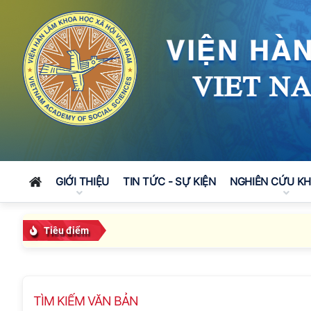
GIỚI THIỆU
TIN TỨC - SỰ KIỆN
NGHIÊN CỨU K
Tiêu điểm
TÌM KIẾM VĂN BẢN