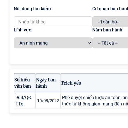
Nội dung tìm kiếm:
Cơ quan ban hàn
Lĩnh vực:
Năm ban hành:
Số hiệu
Ngày ban
Trích yếu
văn bản
hành
964/QĐ-
Phê duyệt chiến lược an toàn, a
10/08/2022
TTg
thức từ không gian mạng đến n