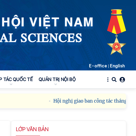
E-office
English
|
P TÁC QUỐC TẾ
QUẢN TRỊ NỘI BỘ
Hội nghị giao ban công tác tháng 8 năm
LỚP VĂN BẢN