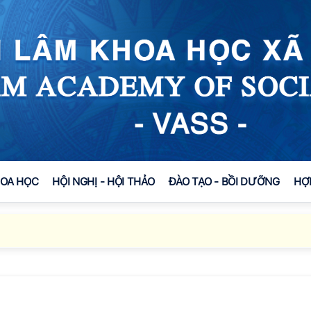
HOA HỌC
HỘI NGHỊ - HỘI THẢO
ĐÀO TẠO - BỒI DƯỠNG
HỢ