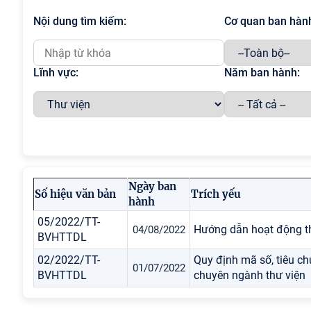
Nội dung tìm kiếm:
Cơ quan ban hàn
Lĩnh vực:
Năm ban hành:
Ngày ban
Số hiệu văn bản
Trích yếu
hành
05/2022/TT-
Hướng dẫn hoạt động th
04/08/2022
BVHTTDL
02/2022/TT-
Quy định mã số, tiêu c
01/07/2022
BVHTTDL
chuyên ngành thư viện