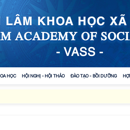
HOA HỌC
HỘI NGHỊ - HỘI THẢO
ĐÀO TẠO - BỒI DƯỠNG
HỢ