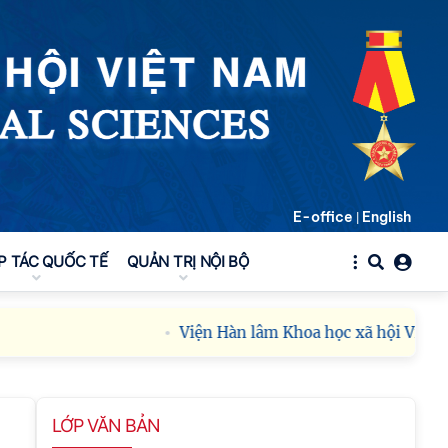
E-office
English
|
P TÁC QUỐC TẾ
QUẢN TRỊ NỘI BỘ
Viện Hàn lâm Khoa học xã hội Việt Nam 
LỚP VĂN BẢN