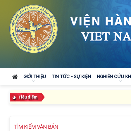
GIỚI THIỆU
TIN TỨC - SỰ KIỆN
NGHIÊN CỨU K
Tiêu điểm
TÌM KIẾM VĂN BẢN