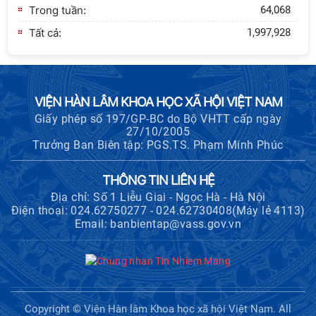
Trong tuần:
64,068
Khoa học xã hội Việt Nam làm việc
với Ban Chủ nhiệm các Chương trình
Tất cả:
1,997,928
khoa học và công nghệ trọng điểm
cấp Bộ
Hội thảo khoa học "Kinh tế Việt Nam
VIỆN HÀN LÂM KHOA HỌC XÃ HỘI VIỆT NAM
6 tháng đầu năm 2026: Thách thức,
Giấy phép số 197/GP-BC do Bộ VHTT cấp ngày
động lực và triển vọng phát triển"
27/10/2005
Trưởng Ban Biên tập: PGS.TS. Phạm Minh Phúc
Hội nghị Ban Chỉ đạo về dữ liệu Viện
Hàn lâm Khoa học xã hội Việt Nam
THÔNG TIN LIÊN HỆ
Địa chỉ: Số 1 Liễu Giai - Ngọc Hà - Hà Nội
Điện thoại: 024.62750277 - 024.62730408(Máy lẻ 4113)
Email: banbientap@vass.gov.vn
Hội thảo quốc tế "Không gian phát
triển Việt Nam trong kỷ nguyên mới:
Định hướng chiến lược và lựa chọn
chính sách”
Khai quật công trường khai thác đá
Copyright © Viện Hàn lâm Khoa học xã hội Việt Nam. All