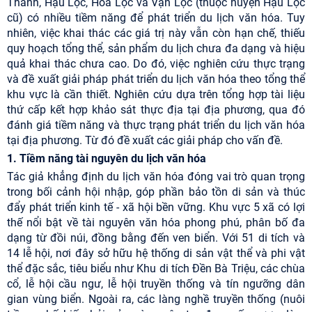
Thành, Hậu Lộc, Hoa Lộc và Vạn Lộc (thuộc huyện Hậu Lộc
cũ) có nhiều tiềm năng để phát triển du lịch văn hóa. Tuy
nhiên, việc khai thác các giá trị này vẫn còn hạn chế, thiếu
quy hoạch tổng thể, sản phẩm du lịch chưa đa dạng và hiệu
quả khai thác chưa cao. Do đó, việc nghiên cứu thực trạng
và đề xuất giải pháp phát triển du lịch văn hóa theo tổng thể
khu vực là cần thiết. Nghiên cứu dựa trên tổng hợp tài liệu
thứ cấp kết hợp khảo sát thực địa tại địa phương, qua đó
đánh giá tiềm năng và thực trạng phát triển du lịch văn hóa
tại địa phương. Từ đó đề xuất các giải pháp cho vấn đề.
1. Tiềm năng tài nguyên du lịch văn hóa
Tác giả khẳng định du lịch văn hóa đóng vai trò quan trọng
trong bối cảnh hội nhập, góp phần bảo tồn di sản và thúc
đẩy phát triển kinh tế - xã hội bền vững. Khu vực 5 xã có lợi
thế nổi bật về tài nguyên văn hóa phong phú, phân bố đa
dạng từ đồi núi, đồng bằng đến ven biển. Với 51 di tích và
14 lễ hội, nơi đây sở hữu hệ thống di sản vật thể và phi vật
thể đặc sắc, tiêu biểu như Khu di tích Đền Bà Triệu, các chùa
cổ, lễ hội cầu ngư, lễ hội truyền thống và tín ngưỡng dân
gian vùng biển. Ngoài ra, các làng nghề truyền thống (nuôi