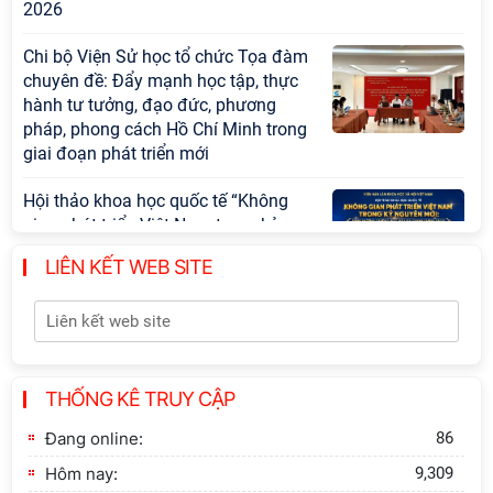
2026
Chi bộ Viện Sử học tổ chức Tọa đàm
chuyên đề: Đẩy mạnh học tập, thực
hành tư tưởng, đạo đức, phương
pháp, phong cách Hồ Chí Minh trong
giai đoạn phát triển mới
Hội thảo khoa học quốc tế “Không
gian phát triển Việt Nam trong kỷ
nguyên mới: Định hướng chiến lược
LIÊN KẾT WEB SITE
và lựa chọn chính sách” sẽ diễn ra
vào thứ ba, ngày 28/7/2026
Tọa đàm Giao lưu chuyên đề về
những kinh nghiệm quan trọng của
Đảng Cộng sản Trung Quốc và Đảng
THỐNG KÊ TRUY CẬP
Cộng sản Việt Nam trong lãnh đạo
Đang online:
86
sự nghiệp xây dựng chủ nghĩa xã hội
Hôm nay:
9,309
Hội nghị Lãnh đạo Viện Hàn lâm