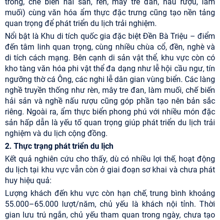
trồng, chế biến hải sản, rèn, mây tre đan, nấu rượu, làm
muối) cùng văn hóa ẩm thực đặc trưng cũng tạo nền tảng
quan trọng để phát triển du lịch trải nghiệm.
Nổi bật là Khu di tích quốc gia đặc biệt Đền Bà Triệu – điểm
đến tâm linh quan trọng, cùng nhiều chùa cổ, đền, nghè và
di tích cách mạng. Bên cạnh di sản vật thể, khu vực còn có
kho tàng văn hóa phi vật thể đa dạng như lễ hội cầu ngư, tín
ngưỡng thờ cá Ông, các nghi lễ dân gian vùng biển. Các làng
nghề truyền thống như rèn, mây tre đan, làm muối, chế biến
hải sản và nghề nấu rượu cũng góp phần tạo nên bản sắc
riêng. Ngoài ra, ẩm thực biển phong phú với nhiều món đặc
sản hấp dẫn là yếu tố quan trọng giúp phát triển du lịch trải
nghiệm và du lịch cộng đồng.
2. Thực trạng phát triển du lịch
Kết quả nghiên cứu cho thấy, dù có nhiều lợi thế, hoạt động
du lịch tại khu vực vẫn còn ở giai đoạn sơ khai và chưa phát
huy hiệu quả:
Lượng khách đến khu vực còn hạn chế, trung bình khoảng
55.000–65.000 lượt/năm, chủ yếu là khách nội tỉnh. Thời
gian lưu trú ngắn, chủ yếu tham quan trong ngày, chưa tạo