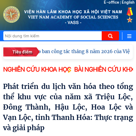
E-office
English
|
Hội nghị giao ban công tác tháng 8 năm 2026 của Viện H
Tiêu điểm
NGHIÊN CỨU KHOA HỌC
BÀI NGHIÊN CỨU KHX
Phát triển du lịch văn hóa theo tổng
thể khu vực của năm xã Triệu Lộc,
Đông Thành, Hậu Lộc, Hoa Lộc và
Vạn Lộc, tỉnh Thanh Hóa: Thực trạng
và giải pháp