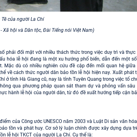
 Tê của người La Chí
 Xã hội và Dân tộc, Đài Tiếng nói Việt Nam)
số phải đối mặt với nhiều thách thức trong việc duy trì và thực
 khấu hóa lễ hội đang là một xu hướng phổ biến, dẫn đến một số
iệt. Mặc dù có nhiều nghiên cứu đề cập đến mối quan hệ giữa
thể về cách thức người dân bảo tồn lễ hội hiện nay. Xuất phát t
Chí ở tỉnh Hà Giang cũ, nay là tỉnh Tuyên Quang trong việc tổ c
. Thông qua phương pháp quan sát tham dự và phỏng vấn sâu 
thực hành lễ hội của người dân, từ đó đề xuất hướng tiếp cận b
uan điểm của Công ước UNESCO năm 2003 và Luật Di sản văn hó
n bảo tồn và phát huy. Cơ sở lý luận chính được xây dựng dựa t
ồn lễ hội TKCT của người La Chí. Cụ thể là: