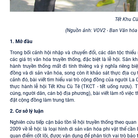
Tết Khu Cù
(Nguồn ảnh: VOV2 - Ban Văn hóa -
1. Mở đầu
Trong bối cảnh hội nhập và chuyển đổi, các dân tộc thiểu 
các giá trị văn hóa truyền thống, đặc biệt là lễ hội. Sân
hành truyền thống mất đi tính thiêng và ý nghĩa riêng b
đồng và di sản văn hóa, song còn ít khảo sát thực địa cụ 
cảnh đó, bài viết tìm hiểu vai trò cộng đồng của người La 
thực hành lễ hội Tết Khu Cù Tê (TKCT - tết uống rượu)
cúng, người dân, cán bộ địa phương), bài viết làm rõ việc 
đặt cộng đồng làm trung tâm.
2. Cơ sở lý luận
Nghiên cứu tiếp cận bảo tồn lễ hội truyền thống theo q
2009 về lễ hội: là loại hình di sản văn hóa phi vật thể cầ
quan điểm cốt lõi, được vận dụng để phân tích vai trò bảo t