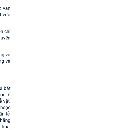
2026
c văn
t vừa
n chỉ
quyền
úng và
ng và
i bắt
ược tổ
 vật,
ọ hoặc
ần lễ,
khẳng
i hóa,