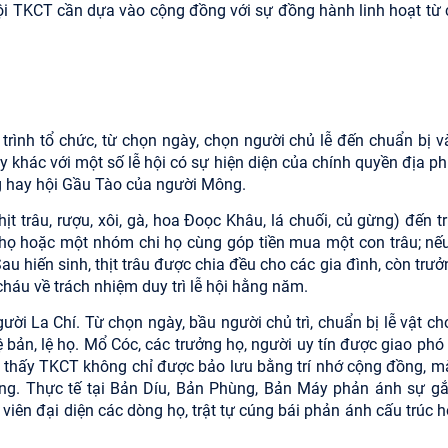
hội TKCT cần dựa vào cộng đồng với sự đồng hành linh hoạt từ 
rình tổ chức, từ chọn ngày, chọn người chủ lễ đến chuẩn bị và
y khác với một số lễ hội có sự hiện diện của chính quyền địa p
 hay hội Gầu Tào của người Mông.
ịt trâu, rượu, xôi, gà, hoa Đoọc Khâu, lá chuối, củ gừng) đến 
ng họ hoặc một nhóm chi họ cùng góp tiền mua một con trâu; nế
Sau hiến sinh, thịt trâu được chia đều cho các gia đình, còn trư
 cháu về trách nhiệm duy trì lễ hội hằng năm.
ười La Chí. Từ chọn ngày, bầu người chủ trì, chuẩn bị lễ vật c
 bản, lệ họ. Mổ Cóc, các trưởng họ, người uy tín được giao phó 
o thấy TKCT không chỉ được bảo lưu bằng trí nhớ cộng đồng, m
ng. Thực tế tại Bản Díu, Bản Phùng, Bản Máy phản ánh sự gắ
iên đại diện các dòng họ, trật tự cúng bái phản ánh cấu trúc h