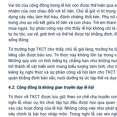
Vai trò của cộng đồng trong lễ hội còn được thể hiện qua sự
nhiệm của con cháu đối với tổ tiên. Chủ lễ giữ vị trí tru
dựng cây nêu, làm thịt trâu, đánh chiêng, thổi kèn. Phụ nữ 
trưng cho sự nối kết giữa tổ tiên và con cháu. Trẻ em tham 
múa ngựa. Sự phân công này cho thấy lễ hội không chỉ là ng
tự họ tộc, vai vế, giới tính và thế hệ được tái khẳng định
sống động.
Từ trường hợp TKCT cho thấy, chủ lễ, già làng, trưởng họ l
liêng cần được bảo lưu. Tri thức này không tồn tại trong 
Những quy ước có tính kiêng kỵ, chẳng hạn như không nuôi
trở thành lễ vật hiến sinh mang biểu tượng tâm linh, cho
kiêng kỵ, nghi thức và sự phân công xã hội làm cho TKCT 
quản khẳng định bản sắc, nuôi dưỡng ký ức tập thể và duy tr
4.2. Cộng đồng là không gian truyền dạy lễ hội
Tri thức về TKCT được lưu giữ theo cơ chế cha truyền co
nghi lễ, nhạc cụ, trò chơi, tập tục đều được học qua qua
vào các hoạt động của lễ hội. Những công việc như phát 
nêu chính là bài học nhập môn. Trong nghi lễ, các em ng