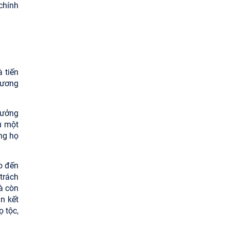
chính
 tiến
hương
trưởng
u một
ởng họ
ho đến
trách
à còn
n kết
ọ tộc,