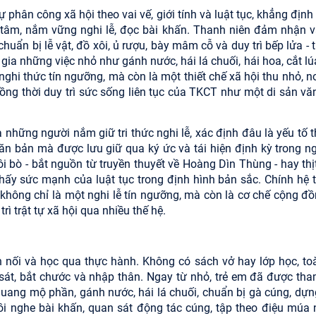
 phân công xã hội theo vai vế, giới tính và luật tục, khẳng định
ng tâm, nắm vững nghi lễ, đọc bài khấn. Thanh niên đảm nhận va
chuẩn bị lễ vật, đồ xôi, ủ rượu, bày mâm cỗ và duy trì bếp lửa -
gia những việc nhỏ như gánh nước, hái lá chuối, hái hoa, cắt lú
hi thức tín ngưỡng, mà còn là một thiết chế xã hội thu nhỏ, nơ
, đồng thời duy trì sức sống liên tục của TKCT như một di sản v
à những người nắm giữ tri thức nghi lễ, xác định đâu là yếu tố 
văn bản mà được lưu giữ qua ký ức và tái hiện định kỳ trong ngh
 bò - bắt nguồn từ truyền thuyết về Hoàng Dìn Thùng - hay thịt
 thấy sức mạnh của luật tục trong định hình bản sắc. Chính hệ 
không chỉ là một nghi lễ tín ngưỡng, mà còn là cơ chế cộng đồ
ì trật tự xã hội qua nhiều thế hệ.
n nối và học qua thực hành. Không có sách vở hay lớp học, to
n sát, bắt chước và nhập thân. Ngay từ nhỏ, trẻ em đã được tha
quang mộ phần, gánh nước, hái lá chuối, chuẩn bị gà cúng, dựn
ồi nghe bài khấn, quan sát động tác cúng, tập theo điệu múa 