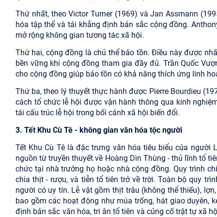
Thứ nhất, theo Victor Turner (1969) và Jan Assmann (1995)
hóa tập thể và tái khẳng định bản sắc cộng đồng. Anthony
mở rộng không gian tương tác xã hội.
Thứ hai, cộng đồng là chủ thể bảo tồn. Điều này được n
bền vững khi cộng đồng tham gia đầy đủ. Trần Quốc Vượn
cho cộng đồng giúp bảo tồn có khả năng thích ứng linh hoạ
Thứ ba, theo lý thuyết thực hành được Pierre Bourdieu (1977
cách tổ chức lễ hội được vận hành thông qua kinh nghiệm 
tái cấu trúc lễ hội trong bối cảnh xã hội biến đổi.
3. Tết Khu Cù Tê - không gian văn hóa tộc người
Tết Khu Cù Tê là đặc trưng văn hóa tiêu biểu của người 
nguồn từ truyền thuyết về Hoàng Dìn Thùng - thủ lĩnh tổ ti
chức tại nhà trưởng họ hoặc nhà cộng đồng. Quy trình chín
chia thịt - rượu, và tiễn tổ tiên trở về trời. Toàn bộ quy 
người có uy tín. Lễ vật gồm thịt trâu (không thể thiếu), lợ
bao gồm các hoạt động như múa trống, hát giao duyên, kéo
định bản sắc văn hóa, tri ân tổ tiên và củng cố trật tự xã 