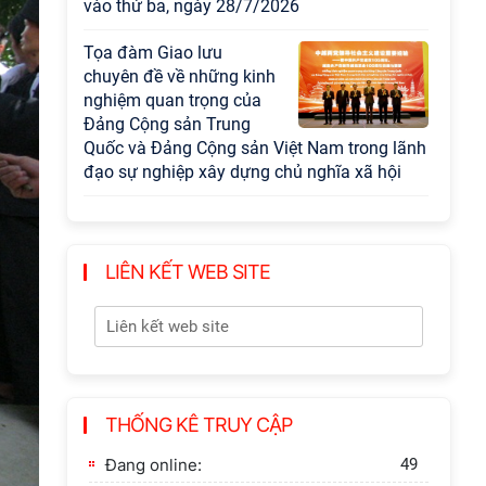
vào thứ ba, ngày 28/7/2026
Tọa đàm Giao lưu
chuyên đề về những kinh
nghiệm quan trọng của
Đảng Cộng sản Trung
Quốc và Đảng Cộng sản Việt Nam trong lãnh
đạo sự nghiệp xây dựng chủ nghĩa xã hội
Hội nghị Lãnh đạo Viện
Hàn lâm Khoa học xã hội
Việt Nam làm việc với
LIÊN KẾT WEB SITE
Ban Chủ nhiệm các
Chương trình khoa học và công nghệ trọng
điểm cấp Bộ
Hội thảo khoa học "Kinh
tế Việt Nam 6 tháng đầu
THỐNG KÊ TRUY CẬP
năm 2026: Thách thức,
động lực và triển vọng
Đang online:
49
phát triển"