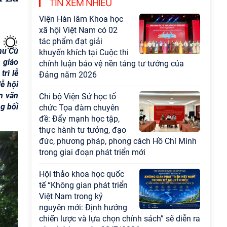
TIN XEM NHIỀU
Viện Hàn lâm Khoa học
xã hội Việt Nam có 02
tác phẩm đạt giải
Khu Cù
khuyến khích tại Cuộc thi
 giáo
chính luận bảo vệ nền tảng tư tưởng của
trì lễ
Đảng năm 2026
lễ hội
n văn
Chi bộ Viện Sử học tổ
g bối
chức Tọa đàm chuyên
đề: Đẩy mạnh học tập,
thực hành tư tưởng, đạo
đức, phương pháp, phong cách Hồ Chí Minh
trong giai đoạn phát triển mới
Hội thảo khoa học quốc
tế “Không gian phát triển
Việt Nam trong kỷ
nguyên mới: Định hướng
chiến lược và lựa chọn chính sách” sẽ diễn ra