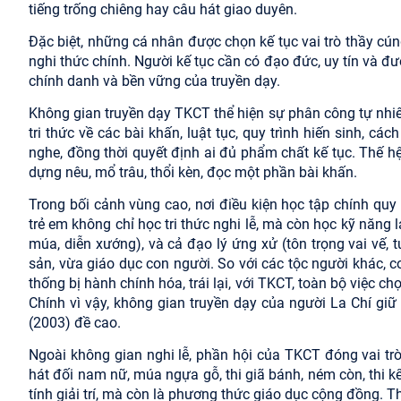
tiếng trống chiêng hay câu hát giao duyên.
Đặc biệt, những cá nhân được chọn kế tục vai trò thầy cún
nghi thức chính. Người kế tục cần có đạo đức, uy tín và đư
chính danh và bền vững của truyền dạy.
Không gian truyền dạy TKCT thể hiện sự phân công tự nhiê
tri thức về các bài khấn, luật tục, quy trình hiến sinh, 
nghe, đồng thời quyết định ai đủ phẩm chất kế tục. Thế h
dựng nêu, mổ trâu, thổi kèn, đọc một phần bài khấn.
Trong bối cảnh vùng cao, nơi điều kiện học tập chính quy
trẻ em không chỉ học tri thức nghi lễ, mà còn học kỹ năng la
múa, diễn xướng), và cả đạo lý ứng xử (tôn trọng vai vế, 
sản, vừa giáo dục con người. So với các tộc người khác, cơ
thống bị hành chính hóa, trái lại, với TKCT, toàn bộ việc c
Chính vì vậy, không gian truyền dạy của người La Chí gi
(2003) đề cao.
Ngoài không gian nghi lễ, phần hội của TKCT đóng vai tr
hát đối nam nữ, múa ngựa gỗ, thi giã bánh, ném còn, thi k
tính giải trí, mà còn là phương thức giáo dục cộng đồng. T