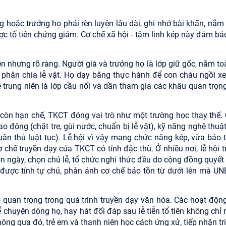
g hoặc trưởng họ phải rèn luyện lâu dài, ghi nhớ bài khấn, nắm
ợc tổ tiên chứng giám. Cơ chế xã hội - tâm linh kép này đảm bả
n nhưng rõ ràng. Người già và trưởng họ là lớp giữ gốc, nắm to
cách phân chia lễ vật. Họ dạy bằng thực hành để con cháu ngồi x
ệ trung niên là lớp cầu nối và dần tham gia các khâu quan trọn
 còn hạn chế, TKCT đóng vai trò như một trường học thay thế. 
o động (chặt tre, gùi nước, chuẩn bị lễ vật), kỹ năng nghệ thuật
tuân thủ luật tục). Lễ hội vì vậy mang chức năng kép, vừa bảo t
 chế truyền dạy của TKCT có tính đặc thù. Ở nhiều nơi, lễ hội 
họn ngày, chọn chủ lễ, tổ chức nghi thức đều do cộng đồng quyết
ữ được tính tự chủ, phản ánh cơ chế bảo tồn từ dưới lên mà U
ò quan trọng trong quá trình truyền dạy văn hóa. Các hoạt độn
ể chuyện dòng họ, hay hát đối đáp sau lễ tiễn tổ tiên không chỉ
hông qua đó, trẻ em và thanh niên học cách ứng xử, tiếp nhận tr