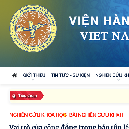
GIỚI THIỆU
TIN TỨC - SỰ KIỆN
NGHIÊN CỨU K
Tiêu điểm
NGHIÊN CỨU KHOA HỌC
BÀI NGHIÊN CỨU KHXH
Vai trò của cộng đồng trong bảo tồn lễ hội: Trường hợp Tết Khu Cù Tê của người La