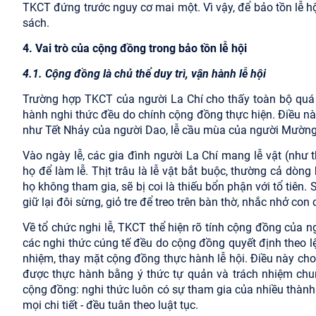
TKCT đứng trước nguy cơ mai một. Vì vậy, để bảo tồn lễ 
sách.
4. Vai trò của cộng đồng trong bảo tồn lễ hội
4.1. Cộng đồng là chủ thể duy trì, vận hành lễ hội
Trường hợp TKCT của người La Chí cho thấy toàn bộ quá t
hành nghi thức đều do chính cộng đồng thực hiện. Điều nà
như Tết Nhảy của người Dao, lễ cầu mùa của người Mường
Vào ngày lễ, các gia đình người La Chí mang lễ vật (như th
họ để làm lễ. Thịt trâu là lễ vật bắt buộc, thường cả dò
họ không tham gia, sẽ bị coi là thiếu bổn phận với tổ tiên. 
giữ lại đôi sừng, giỏ tre để treo trên bàn thờ, nhắc nhở con
Về tổ chức nghi lễ, TKCT thể hiện rõ tính cộng đồng của ng
các nghi thức cúng tế đều do cộng đồng quyết định theo lệ
nhiệm, thay mặt cộng đồng thực hành lễ hội. Điều này ch
được thực hành bằng ý thức tự quản và trách nhiệm chu
cộng đồng: nghi thức luôn có sự tham gia của nhiều thành v
mọi chi tiết - đều tuân theo luật tục.