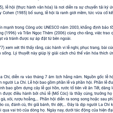
, lễ hội (thực hành văn hóa) là nơi diễn ra sự chuyển tải ký ứ
 Cohen (1985) bổ sung, lễ hội là ranh giới mềm, tức vừa cố kế
hấn mạnh trong Công ước UNESCO năm 2003, khẳng định bảo tồ
g (1996) và Trần Ngọc Thêm (2006) cùng cho rằng, việc trao 
t và tránh được sự áp đặt từ bên ngoài.
) xem xét thì thấy rằng, các hành vi lễ nghi, phục trang, bài c
sống. Lý thuyết này giúp lý giải cách chủ thể văn hóa thích ứ
La Chí, diễn ra vào tháng 7 âm lịch hằng năm. Nguồn gốc lễ hộ
ên người La Chí. Lễ hội bao gồm phần lễ và phần hội. Phần lễ đ
h bao gồm dựng cây lễ gọi hồn, rước tổ tiên về ăn Tết, dâng lễ
trình được điều hành bởi chủ lễ (Mổ Cóc) là thầy cúng, trưởng h
n, gà, xôi, rượu hoẵng,… Phần hội diễn ra song song hoặc sau ph
 co, đánh cù, thi giã bánh, thi dệt,… Đây là dịp người La Chí 
hội qua vai trò của dòng họ. Ngày nay, dưới tác động của hiện đạ