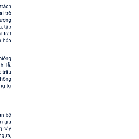
 trách
i trò
 tượng
a, tập
i trật
ăn hóa
thiêng
i lễ.
 trâu
thống
ng tự
àn bộ
m gia
g cây
ngựa,