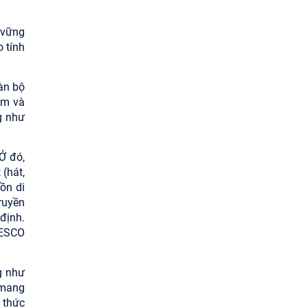
 vững
o tính
àn bộ
em và
g như
Ở đó,
 (hát,
ồn di
truyền
 định.
NESCO
g như
 mang
i thức