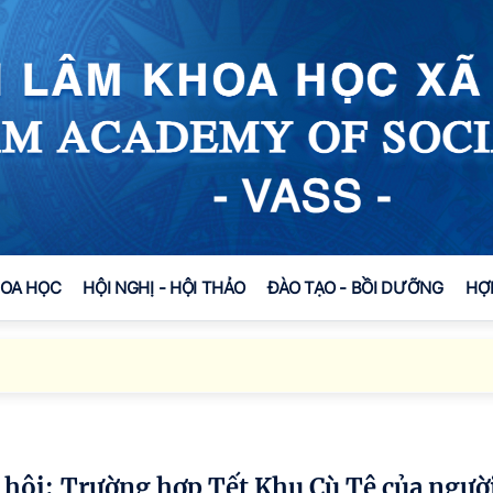
HOA HỌC
HỘI NGHỊ - HỘI THẢO
ĐÀO TẠO - BỒI DƯỠNG
HỢ