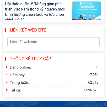
Hội thảo quốc tế "Không gian phát
triển Việt Nam trong kỷ nguyên mới:
Định hướng chiến lược và lựa chọn
chính sách”
LIÊN KẾT WEB SITE
Khai quật công trường khai thác đá
xây dựng Thành Nhà Hồ ở núi An
Tôn
Thông báo bổ sung về việc tuyển
THỐNG KÊ TRUY CẬP
sinh đào tạo trình độ tiến sĩ đợt 1
năm 2026
Đang online:
69
Hôm nay:
7,954
Trong tuần:
62,713
Tất cả:
1,996,573