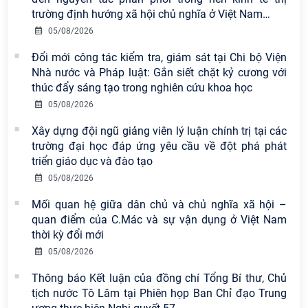
trường định hướng xã hội chủ nghĩa ở Việt Nam
…
05/08/2026
Viện Hàn lâm Khoa học xã hội Việt
Nam có 02 tác phẩm đạt giải khuyến
Đổi mới công tác kiểm tra, giám sát tại Chi bộ Viện
khích tại Cuộc thi chính luận bảo vệ
Nhà nước và Pháp luật: Gắn siết chặt kỷ cương với
nền tảng tư tưởng của Đảng năm
thúc đẩy sáng tạo trong nghiên cứu khoa học
2026
05/08/2026
Chi bộ Viện Sử học tổ chức Tọa đàm
Xây dựng đội ngũ giảng viên lý luận chính trị tại các
chuyên đề: Đẩy mạnh học tập, thực
trường đại học đáp ứng yêu cầu về đột phá phát
hành tư tưởng, đạo đức, phương
triển giáo dục và đào tạo
pháp, phong cách Hồ Chí Minh trong
05/08/2026
giai đoạn phát triển mới
Mối quan hệ giữa dân chủ và chủ nghĩa xã hội –
Hội thảo khoa học quốc tế “Không
quan điểm của C.Mác và sự vận dụng ở Việt Nam
gian phát triển Việt Nam trong kỷ
thời kỳ đổi mới
nguyên mới: Định hướng chiến lược
05/08/2026
và lựa chọn chính sách” sẽ diễn ra
Thông báo Kết luận của đồng chí Tổng Bí thư, Chủ
vào thứ ba, ngày 28/7/2026
tịch nước Tô Lâm tại Phiên họp Ban Chỉ đạo Trung