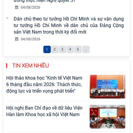
Tọa đàm Giao lưu chuyên đề về
ương thực hiện Nghị quyết 57
những kinh nghiệm quan trọng của
04/08/2026
Đảng Cộng sản Trung Quốc và Đảng
Dân chủ theo tư tưởng Hồ Chí Minh và sự vận dụng
Cộng sản Việt Nam trong lãnh đạo
tư tưởng Hồ Chí Minh về dân chủ của Đảng Cộng
sự nghiệp xây dựng chủ nghĩa xã hội
sản Việt Nam trong thời kỳ đổi mới
Hội nghị Lãnh đạo Viện Hàn lâm
04/08/2026
Khoa học xã hội Việt Nam làm việc
1
2
3
4
5
...
với Ban Chủ nhiệm các Chương trình
khoa học và công nghệ trọng điểm
cấp Bộ
TIN XEM NHIỀU
Hội thảo khoa học "Kinh tế Việt Nam
6 tháng đầu năm 2026: Thách thức,
động lực và triển vọng phát triển"
Hội nghị Ban Chỉ đạo về dữ liệu Viện
Hàn lâm Khoa học xã hội Việt Nam