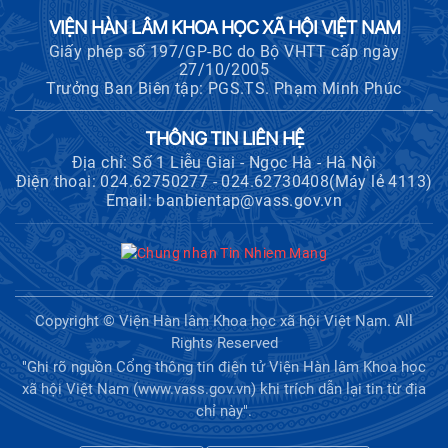
VIỆN HÀN LÂM KHOA HỌC XÃ HỘI VIỆT NAM
Giấy phép số 197/GP-BC do Bộ VHTT cấp ngày
27/10/2005
Trưởng Ban Biên tập: PGS.TS. Phạm Minh Phúc
THÔNG TIN LIÊN HỆ
Địa chỉ: Số 1 Liễu Giai - Ngọc Hà - Hà Nội
Điện thoại: 024.62750277 - 024.62730408(Máy lẻ 4113)
Email: banbientap@vass.gov.vn
Copyright © Viện Hàn lâm Khoa học xã hội Việt Nam. All
Rights Reserved
"Ghi rõ nguồn Cổng thông tin điện tử Viện Hàn lâm Khoa học
xã hội Việt Nam (www.vass.gov.vn) khi trích dẫn lại tin từ địa
chỉ này".