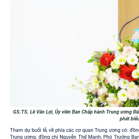
GS.TS. Lê Văn Lợi, Ủy viên Ban Chấp hành Trung ương Đản
phát biểu
Tham dự buổi lễ, về phía các cơ quan Trung ương có: đồ
Trung ương; đồng chí Nguyễn Thế Mạnh, Phó Trưởng Ban