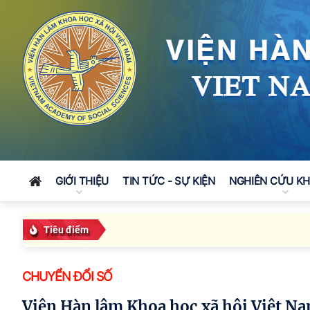
GIỚI THIỆU
TIN TỨC - SỰ KIỆN
NGHIÊN CỨU K
Tiêu điểm
CHUYỂN ĐỔI SỐ
Viện Hàn lâm Khoa học xã hội Việt Nam kỷ niệm Ngày Khoa học, Công nghệ và Đổi