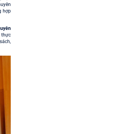
huyên
g hợp
guyên
 thực
sách,