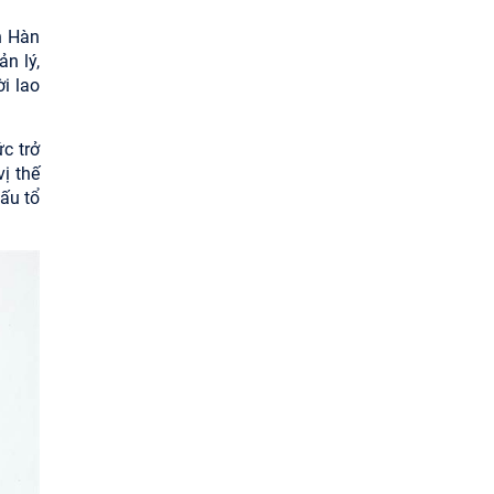
n Hàn
n lý,
ời lao
c trở
ị thế
ấu tổ