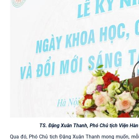
TS. Đặng Xuân Thanh, Phó Chủ tịch Viện Hàn 
Qua đó, Phó Chủ tịch Đặng Xuân Thanh mong muốn, mỗi c