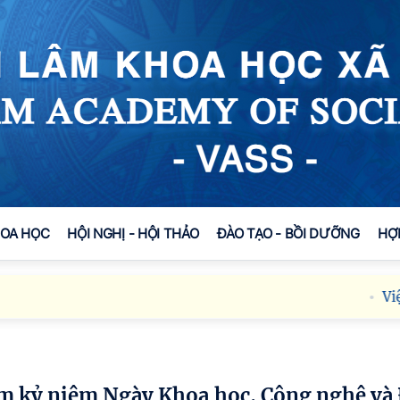
HOA HỌC
HỘI NGHỊ - HỘI THẢO
ĐÀO TẠO - BỒI DƯỠNG
HỢ
Viện Hàn 