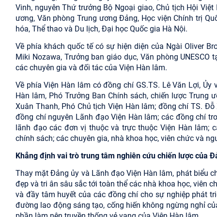
Vinh, nguyên Thứ trưởng Bộ Ngoại giao, Chủ tịch Hội Việ
ương, Văn phòng Trung ương Đảng, Học viện Chính trị Qu
hóa, Thể thao và Du lịch, Đại học Quốc gia Hà Nội.
Về phía khách quốc tế có sự hiện diện của Ngài Oliver B
Miki Nozawa, Trưởng ban giáo dục, Văn phòng UNESCO tại 
các chuyên gia và đối tác của Viện Hàn lâm.
Về phía Viện Hàn lâm có đồng chí GS.TS. Lê Văn Lợi, Ủy 
Hàn lâm, Phó Trưởng Ban Chính sách, chiến lược Trung ư
Xuân Thanh, Phó Chủ tịch Viện Hàn lâm; đồng chí TS. Đỗ 
đồng chí nguyên Lãnh đạo Viện Hàn lâm; các đồng chí t
lãnh đạo các đơn vị thuộc và trực thuộc Viện Hàn lâm;
chính sách; các chuyên gia, nhà khoa học, viên chức và ng
Khẳng định vai trò trung tâm nghiên cứu chiến lược của 
Thay mặt Đảng ủy và Lãnh đạo Viện Hàn lâm, phát biểu ch
đẹp và tri ân sâu sắc tới toàn thể các nhà khoa học, viên 
và đầy tâm huyết của các đồng chí cho sự nghiệp phát tr
đường lao động sáng tạo, cống hiến không ngừng nghỉ của
phần làm nên truyền thống vẻ vang của Viện Hàn lâm.