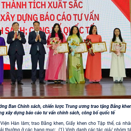
ởng Ban Chính sách, chiến lược Trung ương trao tặng Bằng khe
rong xây dựng báo cáo tư vấn chính sách, công bố quốc tế
Viện Hàn lâm; trao Bằng khen, Giấy khen cho Tập thể, cá nhâ
giải thưởng ở các hạng mục:
(1) Vinh danh các tác giả/ nhóm tá