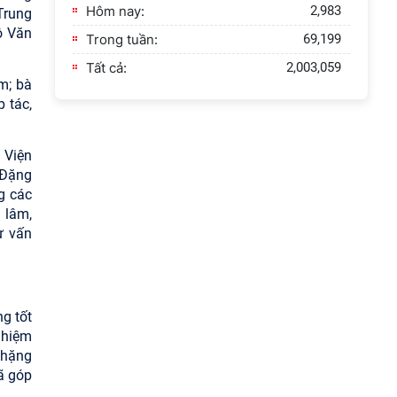
Hôm nay:
2,983
Trung
ộ Văn
Trong tuần:
69,199
Tất cả:
2,003,059
m; bà
 tác,
 Viện
 Đặng
g các
 lâm,
ư vấn
g tốt
 nhiệm
chặng
ã góp