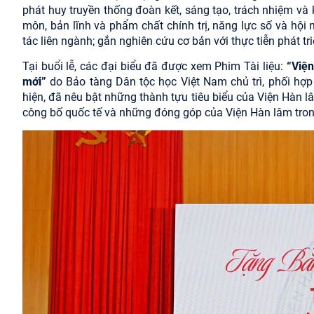
phát huy truyền thống đoàn kết, sáng tạo, trách nhiệm và
môn, bản lĩnh và phẩm chất chính trị, năng lực số và hộ
tác liên ngành; gắn nghiên cứu cơ bản với thực tiễn phát tr
Tại buổi lễ, các đại biểu đã được xem Phim Tài liệu:
“Viện
mới”
do Bảo tàng Dân tộc học Việt Nam chủ trì, phối hợp
hiện, đã nêu bật những thành tựu tiêu biểu của Viện Hàn 
công bố quốc tế và những đóng góp của Viện Hàn lâm tron