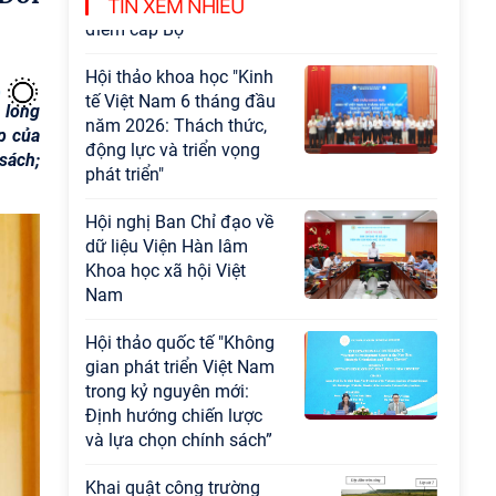
Chương trình khoa học và công nghệ trọng
TIN XEM NHIỀU
điểm cấp Bộ
Hội thảo khoa học "Kinh
tế Việt Nam 6 tháng đầu
 long
năm 2026: Thách thức,
p của
động lực và triển vọng
sách;
phát triển"
Hội nghị Ban Chỉ đạo về
dữ liệu Viện Hàn lâm
Khoa học xã hội Việt
Nam
Hội thảo quốc tế "Không
gian phát triển Việt Nam
trong kỷ nguyên mới:
Định hướng chiến lược
và lựa chọn chính sách”
Khai quật công trường