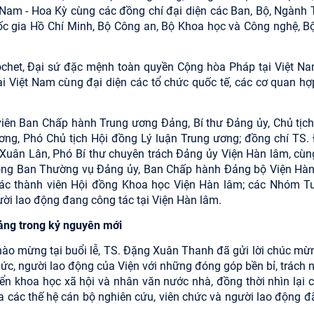
t Nam - Hoa Kỳ cùng các đồng chí đại diện các Ban, Bộ, Ngành 
ốc gia Hồ Chí Minh, Bộ Công an, Bộ Khoa học và Công nghệ, B
rochet, Đại sứ đặc mệnh toàn quyền Cộng hòa Pháp tại Việt Na
Việt Nam cùng đại diện các tổ chức quốc tế, các cơ quan hợp
viên Ban Chấp hành Trung ương Đảng, Bí thư Đảng ủy, Chủ tịch
ơng, Phó Chủ tịch Hội đồng Lý luận Trung ương; đồng chí TS.
Xuân Lân, Phó Bí thư chuyên trách Đảng ủy Viện Hàn lâm, cùn
rong Ban Thường vụ Đảng ủy, Ban Chấp hành Đảng bộ Viện Hàn
 các thành viên Hội đồng Khoa học Viện Hàn lâm; các Nhóm T
ười lao động đang công tác tại Viện Hàn lâm.
Đảng trong kỷ nguyên mới
ào mừng tại buổi lễ, TS. Đặng Xuân Thanh đã gửi lời chúc mừn
chức, người lao động của Viện với những đóng góp bền bỉ, trách
iển khoa học xã hội và nhân văn nước nhà, đồng thời nhìn lại 
 các thế hệ cán bộ nghiên cứu, viên chức và người lao động đ