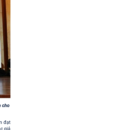
n cho
n đạt
c giả