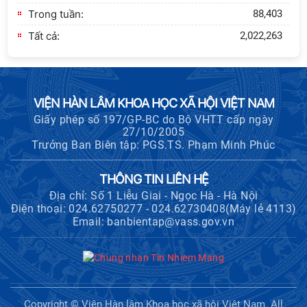
với Ban Chủ nhiệm các Chương trình
Trong tuần:
88,403
khoa học và công nghệ trọng điểm
Tất cả:
2,022,263
cấp Bộ
Hội nghị Ban Chỉ đạo về dữ liệu Viện
Hàn lâm Khoa học xã hội Việt Nam
VIỆN HÀN LÂM KHOA HỌC XÃ HỘI VIỆT NAM
Giấy phép số 197/GP-BC do Bộ VHTT cấp ngày
27/10/2005
Thông báo bổ sung về việc tuyển
Trưởng Ban Biên tập: PGS.TS. Phạm Minh Phúc
sinh đào tạo trình độ tiến sĩ đợt 1
năm 2026
THÔNG TIN LIÊN HỆ
Địa chỉ: Số 1 Liễu Giai - Ngọc Hà - Hà Nội
Điện thoại: 024.62750277 - 024.62730408(Máy lẻ 4113)
Hội thảo quốc tế "Không gian phát
Email: banbientap@vass.gov.vn
triển Việt Nam trong kỷ nguyên mới:
Định hướng chiến lược và lựa chọn
chính sách”
Khai quật công trường khai thác đá
xây dựng Thành Nhà Hồ ở núi An
Copyright © Viện Hàn lâm Khoa học xã hội Việt Nam. All