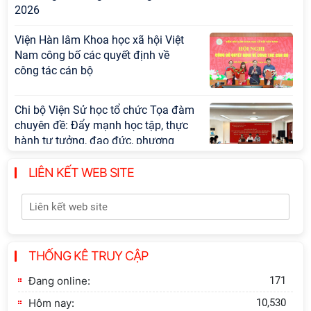
2026
Viện Hàn lâm Khoa học xã hội Việt
Nam công bố các quyết định về
công tác cán bộ
Chi bộ Viện Sử học tổ chức Tọa đàm
chuyên đề: Đẩy mạnh học tập, thực
hành tư tưởng, đạo đức, phương
pháp, phong cách Hồ Chí Minh trong
giai đoạn phát triển mới
LIÊN KẾT WEB SITE
Hội thảo khoa học quốc tế “Không
gian phát triển Việt Nam trong kỷ
nguyên mới: Định hướng chiến lược
và lựa chọn chính sách” sẽ diễn ra
THỐNG KÊ TRUY CẬP
vào thứ ba, ngày 28/7/2026
Đang online:
171
Hội nghị Lãnh đạo Viện Hàn lâm
Hôm nay:
10,530
Khoa học xã hội Việt Nam làm việc