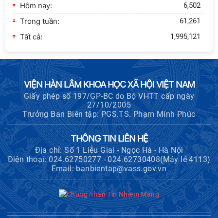
Hôm nay:
6,502
Trong tuần:
61,261
Tất cả:
1,995,121
VIỆN HÀN LÂM KHOA HỌC XÃ HỘI VIỆT NAM
Giấy phép số 197/GP-BC do Bộ VHTT cấp ngày
27/10/2005
Trưởng Ban Biên tập: PGS.TS. Phạm Minh Phúc
THÔNG TIN LIÊN HỆ
Địa chỉ: Số 1 Liễu Giai - Ngọc Hà - Hà Nội
Điện thoại: 024.62750277 - 024.62730408(Máy lẻ 4113)
Email: banbientap@vass.gov.vn