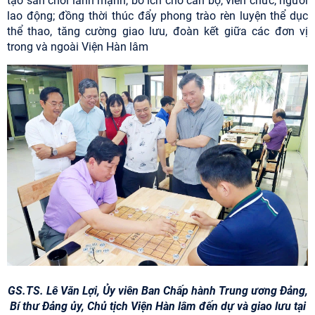
tạo sân chơi lành mạnh, bổ ích cho cán bộ, viên chức, người
lao động; đồng thời thúc đẩy phong trào rèn luyện thể dục
thể thao, tăng cường giao lưu, đoàn kết giữa các đơn vị
trong và ngoài Viện Hàn lâm
GS.TS. Lê Văn Lợi, Ủy viên Ban Chấp hành Trung ương Đảng,
Bí thư Đảng ủy, Chủ tịch Viện Hàn lâm đến dự và giao lưu tại