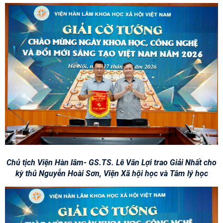
Chủ tịch Viện Hàn lâm- GS.TS. Lê Văn Lợi trao Giải Nhất cho
kỳ thủ Nguyễn Hoài Sơn, Viện Xã hội học và Tâm lý học