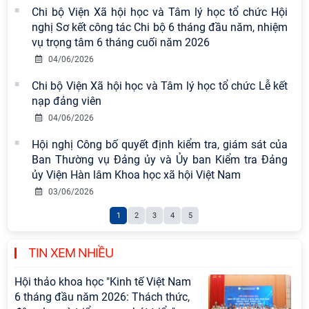
Hội thảo khoa học quốc tế “Không
Chi bộ Viện Xã hội học và Tâm lý học tổ chức Hội
gian phát triển Việt Nam trong kỷ
nghị Sơ kết công tác Chi bộ 6 tháng đầu năm, nhiệm
nguyên mới: Định hướng chiến lược
vụ trọng tâm 6 tháng cuối năm 2026
và lựa chọn chính sách” sẽ diễn ra
04/06/2026
vào thứ ba, ngày 28/7/2026
Chi bộ Viện Xã hội học và Tâm lý học tổ chức Lễ kết
Tọa đàm Giao lưu chuyên đề về
nạp đảng viên
những kinh nghiệm quan trọng của
04/06/2026
Đảng Cộng sản Trung Quốc và Đảng
Hội nghị Công bố quyết định kiểm tra, giám sát của
Cộng sản Việt Nam trong lãnh đạo
Ban Thường vụ Đảng ủy và Ủy ban Kiểm tra Đảng
sự nghiệp xây dựng chủ nghĩa xã hội
ủy Viện Hàn lâm Khoa học xã hội Việt Nam
Hội nghị Lãnh đạo Viện Hàn lâm
03/06/2026
Khoa học xã hội Việt Nam làm việc
1
2
3
4
5
với Ban Chủ nhiệm các Chương trình
khoa học và công nghệ trọng điểm
cấp Bộ
TIN XEM NHIỀU
Hội thảo khoa học "Kinh tế Việt Nam
6 tháng đầu năm 2026: Thách thức,