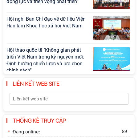
động lực và triển vọng phát triển"
Hội nghị Ban Chỉ đạo về dữ liệu Viện
Hàn lâm Khoa học xã hội Việt Nam
Hội thảo quốc tế "Không gian phát
triển Việt Nam trong kỷ nguyên mới:
Định hướng chiến lược và lựa chọn
chính sách”
LIÊN KẾT WEB SITE
Khai quật công trường khai thác đá
xây dựng Thành Nhà Hồ ở núi An
Tôn
Thông báo bổ sung về việc tuyển
THỐNG KÊ TRUY CẬP
sinh đào tạo trình độ tiến sĩ đợt 1
năm 2026
Đang online:
89