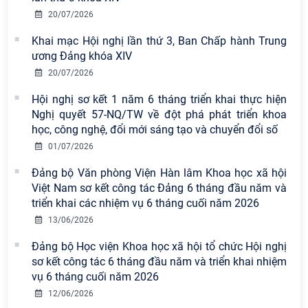
20/07/2026
Khai mạc Hội nghị lần thứ 3, Ban Chấp hành Trung
ương Đảng khóa XIV
20/07/2026
Hội nghị sơ kết 1 năm 6 tháng triển khai thực hiện
Nghị quyết 57-NQ/TW về đột phá phát triển khoa
học, công nghệ, đổi mới sáng tạo và chuyển đổi số
Viện Hàn lâm Khoa học xã hội Việt
01/07/2026
Nam có 02 tác phẩm đạt giải khuyến
khích tại Cuộc thi chính luận bảo vệ
Đảng bộ Văn phòng Viện Hàn lâm Khoa học xã hội
nền tảng tư tưởng của Đảng năm
Việt Nam sơ kết công tác Đảng 6 tháng đầu năm và
2026
triển khai các nhiệm vụ 6 tháng cuối năm 2026
13/06/2026
Chi bộ Viện Sử học tổ chức Tọa đàm
chuyên đề: Đẩy mạnh học tập, thực
Đảng bộ Học viện Khoa học xã hội tổ chức Hội nghị
hành tư tưởng, đạo đức, phương
sơ kết công tác 6 tháng đầu năm và triển khai nhiệm
pháp, phong cách Hồ Chí Minh trong
vụ 6 tháng cuối năm 2026
giai đoạn phát triển mới
12/06/2026