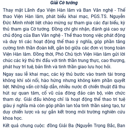
Giải Cờ tướng
Thay mặt Lãnh đạo Viện Hàn lâm và Ban Văn nghệ - Thể
thao Viện Hàn lâm, phát biểu khai mạc, PGS.TS. Nguyễn
Đức Minh nhiệt liệt chào mừng sự tham gia các đại biểu, kỳ
thủ tham gia Cờ tướng. Đồng chí ghi nhận, đánh giá cao sự
chủ động của Ban Văn nghệ - Thể thao trong việc phát động
và duy trì các hoạt động thể thao ý nghĩa, góp phần tăng
cường tinh thần đoàn kết, gắn bó giữa các đơn vị trong toàn
Viện Hàn lâm. Đồng thời, Phó Chủ tịch Viện Hàn lâm gửi lời
chúc các kỳ thủ thi đấu với tinh thần trung thực, cao thượng,
phát huy trí tuệ, bản lĩnh và tinh thần giao lưu học hỏi.
Ngay sau lễ khai mạc, các kỳ thủ bước vào tranh tài trong
không khí sôi nổi, hào hứng nhưng không kém phần quyết
liệt. Những vấn cờ hấp dẫn, nhiều nước đi chiến thuật đã thu
hút sự quan tâm, cổ vũ của đông đảo cán bộ, viên chức
tham dự. Giải đấu không chỉ là hoạt động thể thao trí tuệ
giàu ý nghĩa mà còn góp phần lan tỏa tinh thần sáng tạo, tư
duy chiến lược và sự gắn kết trong môi trường nghiên cứu
khoa học.
Kết quả chung cuộc: đồng Giải Ba (Nguyễn Trọng Bắc, Ban