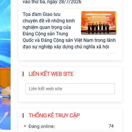
vào thứ ba, ngày 28/7/2026
Tọa đàm Giao lưu
chuyên đề về những kinh
nghiệm quan trọng của
Đảng Cộng sản Trung
Quốc và Đảng Cộng sản Việt Nam trong lãnh
đạo sự nghiệp xây dựng chủ nghĩa xã hội
Hội nghị Lãnh đạo Viện
Hàn lâm Khoa học xã hội
Việt Nam làm việc với
LIÊN KẾT WEB SITE
Ban Chủ nhiệm các
Chương trình khoa học và công nghệ trọng
điểm cấp Bộ
Hội thảo khoa học "Kinh
tế Việt Nam 6 tháng đầu
THỐNG KÊ TRUY CẬP
năm 2026: Thách thức,
động lực và triển vọng
Đang online:
74
phát triển"