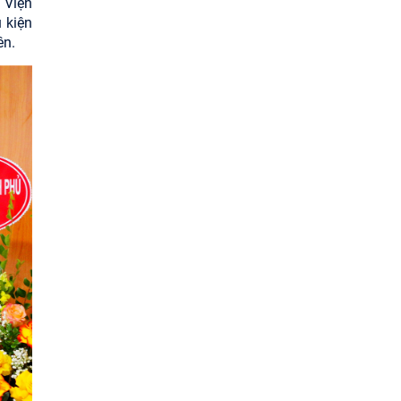
 Viện
 kiện
ên.