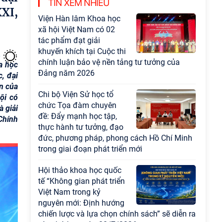
TIN XEM NHIỀU
XXI,
Viện Hàn lâm Khoa học
xã hội Việt Nam có 02
tác phẩm đạt giải
khuyến khích tại Cuộc thi
chính luận bảo vệ nền tảng tư tưởng của
a học
Đảng năm 2026
, đại
n của
Chi bộ Viện Sử học tổ
hội có
chức Tọa đàm chuyên
 giải
đề: Đẩy mạnh học tập,
Chính
thực hành tư tưởng, đạo
đức, phương pháp, phong cách Hồ Chí Minh
trong giai đoạn phát triển mới
Hội thảo khoa học quốc
tế “Không gian phát triển
Việt Nam trong kỷ
nguyên mới: Định hướng
chiến lược và lựa chọn chính sách” sẽ diễn ra