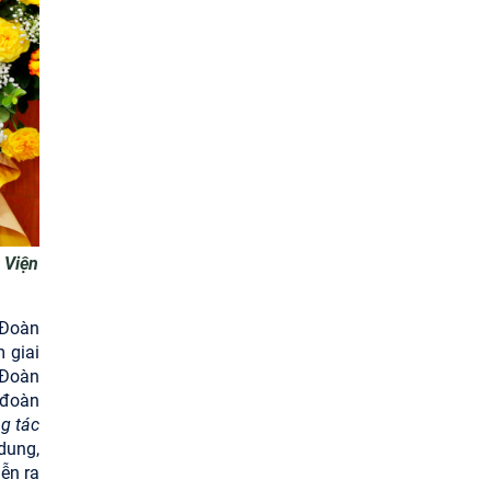
 Viện
 Đoàn
 giai
 Đoàn
 đoàn
g tác
dung,
ễn ra