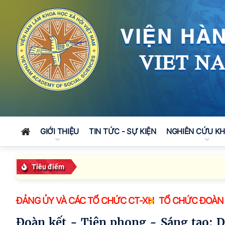
GIỚI THIỆU
TIN TỨC - SỰ KIỆN
NGHIÊN CỨU K
Đoàn côn
Tiêu điểm
ĐẢNG ỦY VÀ CÁC TỔ CHỨC CT-XH
TỔ CHỨC ĐOÀN
Đoàn kết - Tiên phong - Sáng tạo: Dấu ấn từ phiên thứ nhất Đại hội Đại hội đại