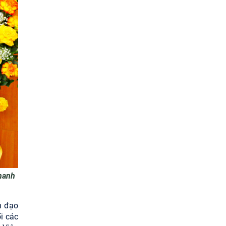
2026
hanh
h đạo
i các