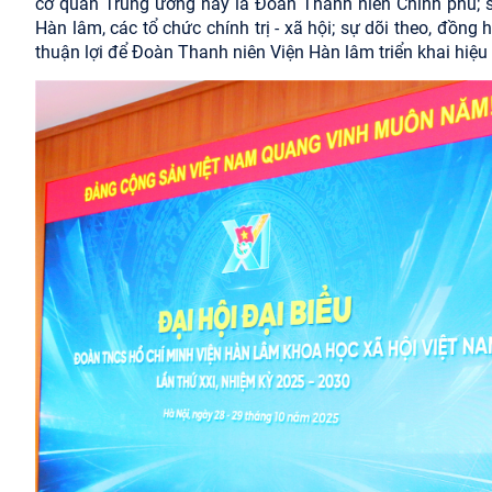
cơ quan Trung ương nay là Đoàn Thanh niên Chính phủ; sự
Hàn lâm, các tổ chức chính trị - xã hội; sự dõi theo, đồn
thuận lợi để Đoàn Thanh niên Viện Hàn lâm triển khai hiệu