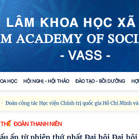
HOA HỌC
HỘI NGHỊ - HỘI THẢO
ĐÀO TẠO - BỒI DƯỠNG
HỢ
g tác Học viện Chính trị quốc gia Hồ Chí Minh và Viện Hàn
 THỂ
ĐOÀN THANH NIÊN