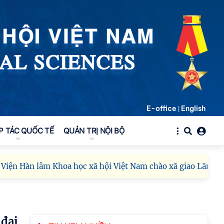
E-office
English
|
P TÁC QUỐC TẾ
QUẢN TRỊ NỘI BỘ
 lâm Khoa học xã hội Việt Nam chào xã giao Lãnh đạo Đảng,