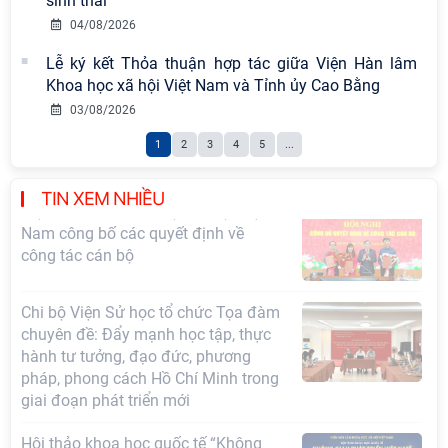
gian phát triển Việt Nam trong kỷ
sinh thái
nguyên mới: Định hướng chiến lược
04/08/2026
và lựa chọn chính sách” sẽ diễn ra
Lễ ký kết Thỏa thuận hợp tác giữa Viện Hàn lâm
vào thứ ba, ngày 28/7/2026
Khoa học xã hội Việt Nam và Tỉnh ủy Cao Bằng
Hội nghị Lãnh đạo Viện Hàn lâm
03/08/2026
Khoa học xã hội Việt Nam làm việc
1
2
3
4
5
...
với Ban Chủ nhiệm các Chương trình
khoa học và công nghệ trọng điểm
cấp Bộ
TIN XEM NHIỀU
Thông báo bổ sung về việc tuyển
sinh đào tạo trình độ tiến sĩ đợt 1
năm 2026
Hội nghị Ban Chỉ đạo về dữ liệu Viện
Hàn lâm Khoa học xã hội Việt Nam
Hội thảo quốc tế "Không gian phát