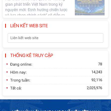
triển Việt Nam trong kỷ nguyên mới:
Định hướng chiến lược và lựa chọn
chính sách”
LIÊN KẾT WEB SITE
Khai quật công trường khai thác đá
xây dựng Thành Nhà Hồ ở núi An
Tôn
Lễ ký kết Thỏa thuận hợp tác giữa
THỐNG KÊ TRUY CẬP
Viện Hàn lâm Khoa học xã hội Việt
Nam và Tỉnh ủy Cao Bằng
Đang online:
78
Hôm nay:
14,243
Trong tuần:
92,116
Tất cả:
2,025,976