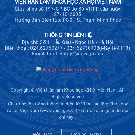
VIỆN HÀN LÂM KHOA HỌC XÃ HỘI VIỆT NAM
Giấy phép số 197/GP-BC do Bộ VHTT cấp ngày
27/10/2005
Trưởng Ban Biên tập: PGS.TS. Phạm Minh Phúc
THÔNG TIN LIÊN HỆ
Địa chỉ: Số 1 Liễu Giai - Ngọc Hà - Hà Nội
Điện thoại: 024.62750277 - 024.62730408(Máy lẻ 4113)
Email: banbientap@vass.gov.vn
Copyright © Viện Hàn lâm Khoa học xã hội Việt Nam. All
Rights Reserved
"Ghi rõ nguồn Cổng thông tin điện tử Viện Hàn lâm Khoa học
xã hội Việt Nam (www.vass.gov.vn) khi trích dẫn lại tin từ địa
chỉ này".
Hỏi - Đáp
Liên hệ - Góp ý