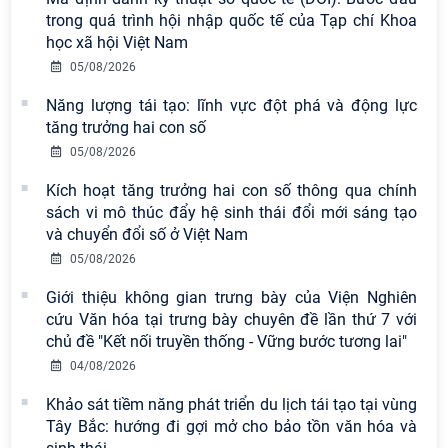
trong quá trình hội nhập quốc tế của Tạp chí Khoa
học xã hội Việt Nam
Viện Hàn lâm Khoa học xã hội Việt
05/08/2026
Nam có 02 tác phẩm đạt giải khuyến
Năng lượng tái tạo: lĩnh vực đột phá và động lực
khích tại Cuộc thi chính luận bảo vệ
tăng trưởng hai con số
nền tảng tư tưởng của Đảng năm
2026
05/08/2026
Kích hoạt tăng trưởng hai con số thông qua chính
Viện Hàn lâm Khoa học xã hội Việt
sách vi mô thúc đẩy hệ sinh thái đổi mới sáng tạo
Nam công bố các quyết định về
và chuyển đổi số ở Việt Nam
công tác cán bộ
05/08/2026
Chi bộ Viện Sử học tổ chức Tọa đàm
Giới thiệu không gian trưng bày của Viện Nghiên
chuyên đề: Đẩy mạnh học tập, thực
cứu Văn hóa tại trưng bày chuyên đề lần thứ 7 với
hành tư tưởng, đạo đức, phương
chủ đề "Kết nối truyền thống - Vững bước tương lai"
pháp, phong cách Hồ Chí Minh trong
04/08/2026
giai đoạn phát triển mới
Khảo sát tiềm năng phát triển du lịch tái tạo tại vùng
Hội thảo khoa học quốc tế “Không
Tây Bắc: hướng đi gợi mở cho bảo tồn văn hóa và