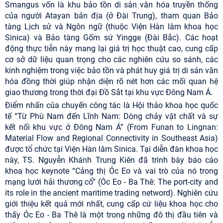
Smangus vốn là khu bảo tồn di sản văn hóa truyền thống
của người Atayan bản địa (ở Đài Trung), tham quan Bảo
tàng Lịch sử và Ngôn ngữ (thuộc Viện Hàn lâm khoa học
Sinica) và Bảo tàng Gốm sứ Yingge (Đài Bắc). Các hoạt
động thực tiễn này mang lại giá trị học thuật cao, cung cấp
cơ sở dữ liệu quan trọng cho các nghiên cứu so sánh, các
kinh nghiệm trong việc bảo tồn và phát huy giá trị di sản văn
hóa đồng thời giúp nhận diện rõ nét hơn các mối quan hệ
giao thương trong thời đại Đồ Sắt tại khu vực Đông Nam Á.
Điểm nhấn của chuyến công tác là Hội thảo khoa học quốc
tế “Từ Phù Nam đến Lĩnh Nam: Dòng chảy vật chất và sự
kết nối khu vực ở Đông Nam Á” (From Funan to Lingnan:
Material Flow and Regional Connectivity in Southeast Asia)
được tổ chức tại Viện Hàn lâm Sinica. Tại diễn đàn khoa học
này, TS. Nguyễn Khánh Trung Kiên đã trình bày báo cáo
khoa học keynote “Cảng thị Óc Eo và vai trò của nó trong
mạng lưới hải thương cổ” (Óc Eo - Ba Thê: The port-city and
its role in the ancient maritime trading netword). Nghiên cứu
giới thiệu kết quả mới nhất, cung cấp cứ liệu khoa học cho
thấy Óc Eo - Ba Thê là một trong những đô thị đầu tiên và