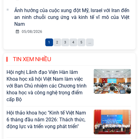
nguyên mới: Định hướng chiến lược
Ảnh hưởng của cuộc xung đột Mỹ, Israel với Iran đến
và lựa chọn chính sách” sẽ diễn ra
an ninh chuỗi cung ứng và kinh tế vĩ mô của Việt
vào thứ ba, ngày 28/7/2026
Nam
Tọa đàm Giao lưu chuyên đề về
05/08/2026
những kinh nghiệm quan trọng của
1
2
3
4
5
...
Đảng Cộng sản Trung Quốc và Đảng
Cộng sản Việt Nam trong lãnh đạo
sự nghiệp xây dựng chủ nghĩa xã hội
TIN XEM NHIỀU
Hội nghị Lãnh đạo Viện Hàn lâm
Khoa học xã hội Việt Nam làm việc
với Ban Chủ nhiệm các Chương trình
khoa học và công nghệ trọng điểm
cấp Bộ
Hội thảo khoa học "Kinh tế Việt Nam
6 tháng đầu năm 2026: Thách thức,
động lực và triển vọng phát triển"