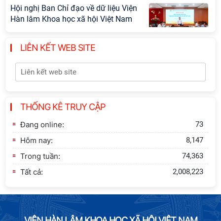
Hội nghị Ban Chỉ đạo về dữ liệu Viện
Hàn lâm Khoa học xã hội Việt Nam
LIÊN KẾT WEB SITE
Thông báo bổ sung về việc tuyển
sinh đào tạo trình độ tiến sĩ đợt 1
năm 2026
THỐNG KÊ TRUY CẬP
Hội thảo quốc tế "Không gian phát
triển Việt Nam trong kỷ nguyên mới:
Đang online:
73
Định hướng chiến lược và lựa chọn
Hôm nay:
8,147
chính sách”
Trong tuần:
74,363
Tất cả:
2,008,223
VIỆN HÀN LÂM KHOA HỌC XÃ HỘI VIỆT NAM