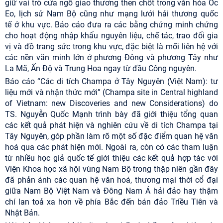
giữ vai trò cửa ngõ giao thương then chốt trong văn hóa Óc
Eo, lịch sử Nam Bộ cũng như mạng lưới hải thương quốc
tế
ở khu vực
.
Báo cáo đưa ra các bằng chứng minh chứng
cho hoạt động nhập khẩu nguyên liệu, chế tác, trao đổi gia
vị và đồ trang sức trong khu vực, đặc biệt là mối liên hệ với
các nền văn minh lớn ở phương Đông và phương Tây như
La Mã, Ấn Độ và Trung Hoa ngay từ đầu Công nguyên.
Báo cáo “Các di tích Champa ở Tây Nguyên (Việt Nam): tư
liệu mới và nhận thức mới” (Champa site in Central highland
of Vietnam: new Discoveries and new Considerations) do
TS. Nguyễn Quốc Mạnh trình bày đã giới thiệu tổng quan
các kết quả phát hiện và nghiên cứu về di tích Champa tại
Tây Nguyên, góp phần làm rõ một số đặc điểm quan hệ văn
hoá qua các phát hiện mới. Ngoài ra, còn có các tham luận
từ nhiều học giả quốc tế giới thiệu các kết quả hợp tác với
Viện Khoa học xã hội vùng Nam Bộ trong thập niên gần đây
đã phản ánh các quan hệ văn hoá, thương mại thời cổ đại
giữa Nam Bộ Việt Nam và Đông Nam Á hải đảo hay thậm
chí lan toả xa hơn về phía Bắc đến bán đảo Triều Tiên và
Nhật Bản.