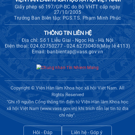
Giấy phép số 197/GP-BC do Bộ VHTT cấp ngày
27/10/2005
Trưởng Ban Biên tập: PGS.TS. Phạm Minh Phúc
THÔNG TIN LIÊN HỆ
Địa chỉ: Số 1 Liễu Giai - Ngọc Hà - Hà Nội
Điện thoại: 024.62750277 - 024.62730408(Máy lẻ 4113)
Email: banbientap@vass.gov.vn
Copyright © Viện Hàn lâm Khoa học xã hội Việt Nam. All
Rights Reserved
"Ghi rõ nguồn Cổng thông tin điện tử Viện Hàn lâm Khoa học
xã hội Việt Nam (www.vass.gov.vn) khi trích dẫn lại tin từ địa
chỉ này".
Hỏi - Đáp
Liên hệ - Góp ý