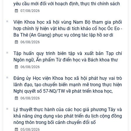
yêu cầu mới đối với hoạch định, thực thi chính sách
07/08/2026
Viện Hàn lâm Khoa học xã hội Việt
Viện Khoa học xã hội vùng Nam Bộ tham gia phối
Nam có 02 tác phẩm đạt giải khuyến
hợp chỉnh lý hiện vật khu di tích khảo cổ học Óc Eo -
khích tại Cuộc thi chính luận bảo vệ
Ba Thê (An Giang) phục vụ công tác lập hồ sơ di
nền tảng tư tưởng của Đảng năm
2026
06/08/2026
Tập huấn quy trình biên tập và xuất bản Tạp chí
Chi bộ Viện Sử học tổ chức Tọa đàm
Ngôn ngữ, Ấn phẩm Từ điển học và Bách khoa thư
chuyên đề: Đẩy mạnh học tập, thực
hành tư tưởng, đạo đức, phương
06/08/2026
pháp, phong cách Hồ Chí Minh trong
Đảng ủy Học viện Khoa học xã hội phát huy vai trò
giai đoạn phát triển mới
lãnh đạo, tạo chuyển biến mạnh mẽ trong thực hiện
Nghị quyết số 57-NQ/TW về phát triển khoa học,
Viện Hàn lâm Khoa học xã hội Việt
06/08/2026
Nam công bố các quyết định về
công tác cán bộ
Lý thuyết thực hành của các học giả phương Tây và
khả năng ứng dụng vào phát triển du lịch cộng đồng
Hội thảo khoa học quốc tế “Không
nông thôn trong bối cảnh chuyển đổi số
gian phát triển Việt Nam trong kỷ
05/08/2026