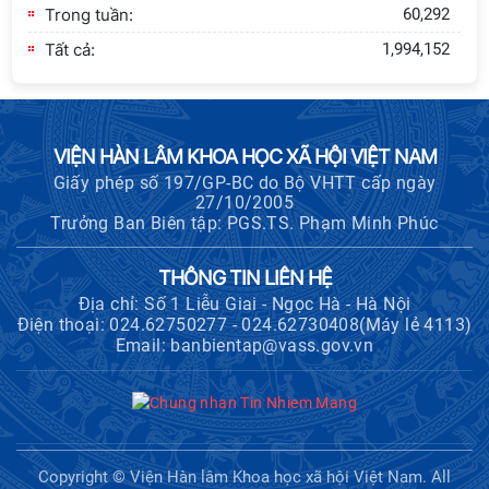
Trong tuần:
60,292
Tất cả:
1,994,152
VIỆN HÀN LÂM KHOA HỌC XÃ HỘI VIỆT NAM
Giấy phép số 197/GP-BC do Bộ VHTT cấp ngày
27/10/2005
Trưởng Ban Biên tập: PGS.TS. Phạm Minh Phúc
THÔNG TIN LIÊN HỆ
Địa chỉ: Số 1 Liễu Giai - Ngọc Hà - Hà Nội
Điện thoại: 024.62750277 - 024.62730408(Máy lẻ 4113)
Email: banbientap@vass.gov.vn
Copyright © Viện Hàn lâm Khoa học xã hội Việt Nam. All