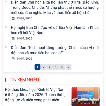
gian phát triển Việt Nam trong kỷ
Diễn đàn Chủ nghĩa xã hội lần thứ XIII tại Bắc Kinh,
nguyên mới: Định hướng chiến lược
Trung Quốc, Chủ đề: Những phát triển mới, xu hướng
và lựa chọn chính sách” sẽ diễn ra
mới của Chủ nghĩa Mác và thực tiễn xã hội chủ
vào thứ ba, ngày 28/7/2026
23/07/2026
Tọa đàm Giao lưu chuyên đề về
Hội nghị Ban Chỉ đạo về dữ liệu Viện Hàn lâm Khoa
những kinh nghiệm quan trọng của
học xã hội Việt Nam
Đảng Cộng sản Trung Quốc và Đảng
14/07/2026
Cộng sản Việt Nam trong lãnh đạo
Diễn đàn “Kích hoạt tăng trưởng: Chính sách vi mô
sự nghiệp xây dựng chủ nghĩa xã hội
đột phá và mục tiêu hai con số”
Hội nghị Lãnh đạo Viện Hàn lâm
14/07/2026
Khoa học xã hội Việt Nam làm việc
1
2
3
4
5
...
với Ban Chủ nhiệm các Chương trình
khoa học và công nghệ trọng điểm
cấp Bộ
TIN XEM NHIỀU
Hội thảo khoa học "Kinh tế Việt Nam
6 tháng đầu năm 2026: Thách thức,
động lực và triển vọng phát triển"