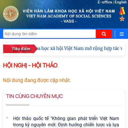
E-office
English
|
Viện Hàn lâm Khoa học xã hội Việt Nam mở rộng hợp tác với 
Tiêu điểm
HỘI NGHỊ - HỘI THẢO
Nội dung đang được cập nhật.
TIN CÙNG CHUYÊN MỤC
Hội thảo quốc tế "Không gian phát triển Việt Nam
trong kỷ nguyên mới: Định hướng chiến lược và lựa