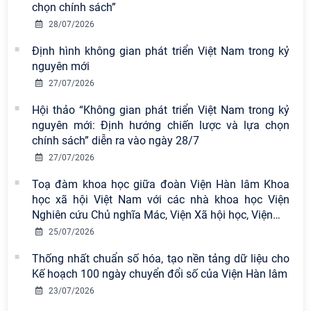
chọn chính sách”
28/07/2026
Định hình không gian phát triển Việt Nam trong kỷ
nguyên mới
27/07/2026
Hội thảo “Không gian phát triển Việt Nam trong kỷ
Viện Hàn lâm Khoa học xã hội Việt
nguyên mới: Định hướng chiến lược và lựa chọn
Nam có 02 tác phẩm đạt giải khuyến
chính sách” diễn ra vào ngày 28/7
khích tại Cuộc thi chính luận bảo vệ
27/07/2026
nền tảng tư tưởng của Đảng năm
2026
Toạ đàm khoa học giữa đoàn Viện Hàn lâm Khoa
học xã hội Việt Nam với các nhà khoa học Viện
Chi bộ Viện Sử học tổ chức Tọa đàm
Nghiên cứu Chủ nghĩa Mác, Viện Xã hội học, Viện
…
chuyên đề: Đẩy mạnh học tập, thực
25/07/2026
hành tư tưởng, đạo đức, phương
pháp, phong cách Hồ Chí Minh trong
Thống nhất chuẩn số hóa, tạo nền tảng dữ liệu cho
giai đoạn phát triển mới
Kế hoạch 100 ngày chuyển đổi số của Viện Hàn lâm
23/07/2026
Hội thảo khoa học quốc tế “Không