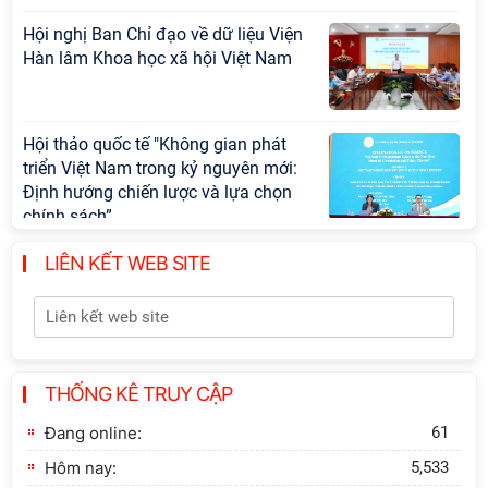
Hội nghị Ban Chỉ đạo về dữ liệu Viện
Hàn lâm Khoa học xã hội Việt Nam
Hội thảo quốc tế "Không gian phát
triển Việt Nam trong kỷ nguyên mới:
Định hướng chiến lược và lựa chọn
chính sách”
LIÊN KẾT WEB SITE
Khai quật công trường khai thác đá
xây dựng Thành Nhà Hồ ở núi An
Tôn
Thông báo bổ sung về việc tuyển
THỐNG KÊ TRUY CẬP
sinh đào tạo trình độ tiến sĩ đợt 1
năm 2026
Đang online:
61
Hôm nay:
5,533