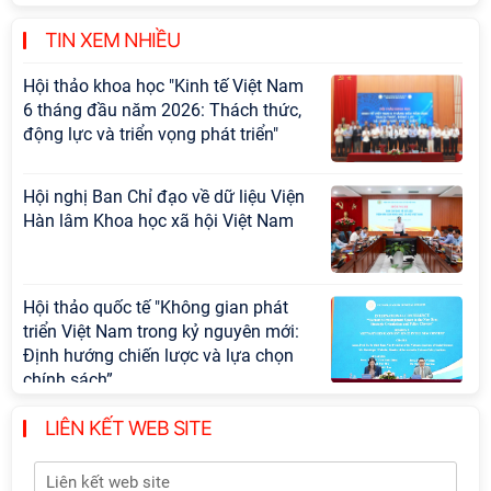
khoa học và công nghệ trọng điểm
cấp Bộ
TIN XEM NHIỀU
Hội thảo khoa học "Kinh tế Việt Nam
6 tháng đầu năm 2026: Thách thức,
động lực và triển vọng phát triển"
Hội nghị Ban Chỉ đạo về dữ liệu Viện
Hàn lâm Khoa học xã hội Việt Nam
Hội thảo quốc tế "Không gian phát
triển Việt Nam trong kỷ nguyên mới:
Định hướng chiến lược và lựa chọn
chính sách”
LIÊN KẾT WEB SITE
Khai quật công trường khai thác đá
xây dựng Thành Nhà Hồ ở núi An
Tôn