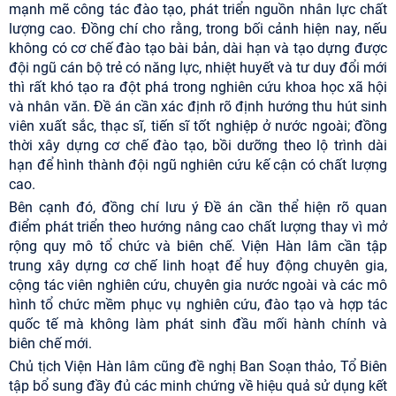
mạnh mẽ công tác đào tạo, phát triển nguồn nhân lực chất
lượng cao. Đồng chí cho rằng, trong bối cảnh hiện nay, nếu
không có cơ chế đào tạo bài bản, dài hạn và tạo dựng được
đội ngũ cán bộ trẻ có năng lực, nhiệt huyết và tư duy đổi mới
thì rất khó tạo ra đột phá trong nghiên cứu khoa học xã hội
và nhân văn. Đề án cần xác định rõ định hướng thu hút sinh
viên xuất sắc, thạc sĩ, tiến sĩ tốt nghiệp ở nước ngoài; đồng
thời xây dựng cơ chế đào tạo, bồi dưỡng theo lộ trình dài
hạn để hình thành đội ngũ nghiên cứu kế cận có chất lượng
cao.
Bên cạnh đó, đồng chí lưu ý Đề án cần thể hiện rõ quan
điểm phát triển theo hướng nâng cao chất lượng thay vì mở
rộng quy mô tổ chức và biên chế. Viện Hàn lâm cần tập
trung xây dựng cơ chế linh hoạt để huy động chuyên gia,
cộng tác viên nghiên cứu, chuyên gia nước ngoài và các mô
hình tổ chức mềm phục vụ nghiên cứu, đào tạo và hợp tác
quốc tế mà không làm phát sinh đầu mối hành chính và
biên chế mới.
Chủ tịch Viện Hàn lâm cũng đề nghị Ban Soạn thảo, Tổ Biên
tập bổ sung đầy đủ các minh chứng về hiệu quả sử dụng kết