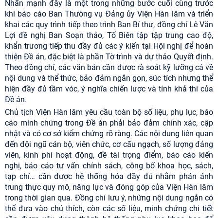
Nhấn mạnh đây là một trong những bước cuối cùng trước
khi báo cáo Ban Thường vụ Đảng ủy Viện Hàn lâm và triển
khai các quy trình tiếp theo trình Ban Bí thư, đồng chí Lê Văn
Lợi đề nghị Ban Soạn thảo, Tổ Biên tập tập trung cao độ,
khẩn trương tiếp thu đầy đủ các ý kiến tại Hội nghị để hoàn
thiện Đề án, đặc biệt là phần Tờ trình và dự thảo Quyết định.
Theo đồng chí, các văn bản cần được rà soát kỹ lưỡng cả về
nội dung và thể thức, bảo đảm ngắn gọn, súc tích nhưng thể
hiện đầy đủ tầm vóc, ý nghĩa chiến lược và tính khả thi của
Đề án.
Chủ tịch Viện Hàn lâm yêu cầu toàn bộ số liệu, phụ lục, báo
cáo minh chứng trong Đề án phải bảo đảm chính xác, cập
nhật và có cơ sở kiểm chứng rõ ràng. Các nội dung liên quan
đến đội ngũ cán bộ, viên chức, cơ cấu ngạch, số lượng đảng
viên, kinh phí hoạt động, đề tài trọng điểm, báo cáo kiến
nghị, báo cáo tư vấn chính sách, công bố khoa học, sách,
tạp chí… cần được hệ thống hóa đầy đủ nhằm phản ánh
trung thực quy mô, năng lực và đóng góp của Viện Hàn lâm
trong thời gian qua. Đồng chí lưu ý, những nội dung ngắn có
thể đưa vào chú thích, còn các số liệu, minh chứng chi tiết