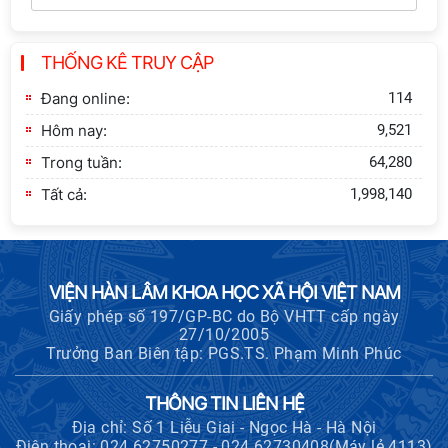
Thông báo bổ sung về việc tuyển
THỐNG KÊ TRUY CẬP
sinh đào tạo trình độ tiến sĩ đợt 1
năm 2026
Đang online:
114
Hôm nay:
9,521
Trong tuần:
64,280
Tất cả:
1,998,140
VIỆN HÀN LÂM KHOA HỌC XÃ HỘI VIỆT NAM
Giấy phép số 197/GP-BC do Bộ VHTT cấp ngày
27/10/2005
Trưởng Ban Biên tập: PGS.TS. Phạm Minh Phúc
THÔNG TIN LIÊN HỆ
Địa chỉ: Số 1 Liễu Giai - Ngọc Hà - Hà Nội
Điện thoại: 024.62750277 - 024.62730408(Máy lẻ 4113)