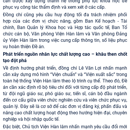
cần được xây dựng thành hệ thống phụ lục khoa học để
phục vụ công tác thẩm định và xem xét ở các cấp.
Đồng chí cũng yêu cầu huy động tối đa trách nhiệm phối
hợp của các đơn vị chức năng, gồm Ban Kế hoạch - Tài
chính, Ban Quản lý Khoa học và Hợp tác quốc tế, Ban Tổ
chức cán bộ, Văn phòng Viện Hàn lâm và Văn phòng Đảng
ủy Viện Hàn lâm trong việc cung cấp thông tin, số liệu phục
vụ hoàn thiện Đề án.
Phát triển nguồn nhân lực chất lượng cao – khâu then chốt
tạo đột phá
Về định hướng phát triển, đồng chí Lê Văn Lợi nhấn mạnh
cần xây dựng mô hình “Viện chuẩn” và “Viện xuất sắc” trong
toàn hệ thống Viện Hàn lâm theo lộ trình cụ thể. Theo đó, Đề
án cần xác định rõ bộ tiêu chí đối với từng cấp độ phát triển,
từ đội ngũ giáo sư, phó giáo sư, tiến sĩ, cán bộ đầu ngành
đến cơ cấu giữa viên chức nghiên cứu và viên chức phục vụ,
quản lý. Đây sẽ là cơ sở để các đơn vị đăng ký, phấn đấu và
nâng cao chất lượng hoạt động theo hướng hiện đại, chuyên
nghiệp và hội nhập quốc tế.
Đặc biệt, Chủ tịch Viện Hàn lâm nhấn mạnh yêu cầu đổi mới