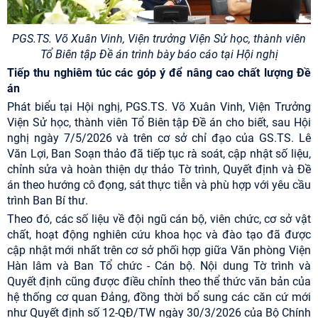
PGS.TS. Võ Xuân Vinh, Viện trưởng Viện Sử học, thành viên
Tổ Biên tập Đề án trình bày báo cáo tại Hội nghị
Tiếp thu nghiêm túc các góp ý để nâng cao chất lượng Đề
án
Phát biểu tại Hội nghị, PGS.TS. Võ Xuân Vinh, Viện Trưởng
Viện Sử học, thành viên Tổ Biên tập Đề án cho biết, sau Hội
nghị ngày 7/5/2026 và trên cơ sở chỉ đạo của GS.TS.
Lê
Văn Lợi
, Ban Soạn thảo đã tiếp tục rà soát, cập nhật số liệu,
chỉnh sửa và hoàn thiện dự thảo Tờ trình, Quyết định và Đề
án theo hướng cô đọng, sát thực tiễn và phù hợp với yêu cầu
trình Ban Bí thư.
Theo đó, các số liệu về đội ngũ cán bộ, viên chức, cơ sở vật
chất, hoạt động nghiên cứu khoa học và đào tạo đã được
cập nhật mới nhất trên cơ sở phối hợp giữa Văn phòng Viện
Hàn lâm và Ban Tổ chức - Cán bộ. Nội dung Tờ trình và
Quyết định cũng được điều chỉnh theo thể thức văn bản của
hệ thống cơ quan Đảng, đồng thời bổ sung các căn cứ mới
như Quyết định số 12-QĐ/TW ngày 30/3/2026 của Bộ Chính