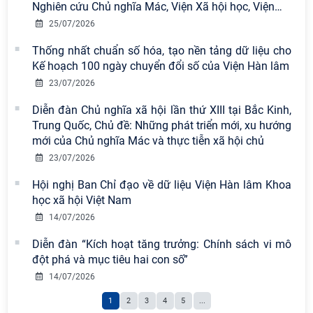
Chi bộ Viện Sử học tổ chức Tọa đàm
Nghiên cứu Chủ nghĩa Mác, Viện Xã hội học, Viện
…
chuyên đề: Đẩy mạnh học tập, thực
25/07/2026
hành tư tưởng, đạo đức, phương
pháp, phong cách Hồ Chí Minh trong
Thống nhất chuẩn số hóa, tạo nền tảng dữ liệu cho
giai đoạn phát triển mới
Kế hoạch 100 ngày chuyển đổi số của Viện Hàn lâm
23/07/2026
Hội thảo khoa học quốc tế “Không
gian phát triển Việt Nam trong kỷ
Diễn đàn Chủ nghĩa xã hội lần thứ XIII tại Bắc Kinh,
nguyên mới: Định hướng chiến lược
Trung Quốc, Chủ đề: Những phát triển mới, xu hướng
và lựa chọn chính sách” sẽ diễn ra
mới của Chủ nghĩa Mác và thực tiễn xã hội chủ
vào thứ ba, ngày 28/7/2026
23/07/2026
Tọa đàm Giao lưu chuyên đề về
Hội nghị Ban Chỉ đạo về dữ liệu Viện Hàn lâm Khoa
những kinh nghiệm quan trọng của
học xã hội Việt Nam
Đảng Cộng sản Trung Quốc và Đảng
14/07/2026
Cộng sản Việt Nam trong lãnh đạo
Diễn đàn “Kích hoạt tăng trưởng: Chính sách vi mô
sự nghiệp xây dựng chủ nghĩa xã hội
đột phá và mục tiêu hai con số”
Hội nghị Lãnh đạo Viện Hàn lâm
14/07/2026
Khoa học xã hội Việt Nam làm việc
1
2
3
4
5
...
với Ban Chủ nhiệm các Chương trình