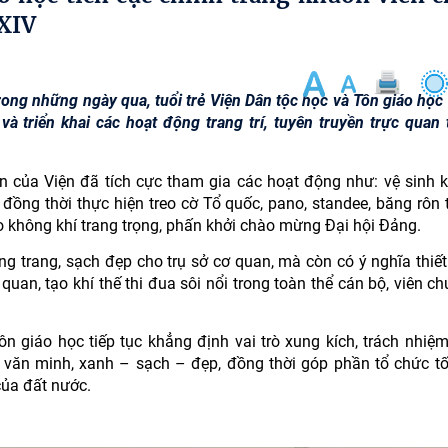
 XIV
ong những ngày qua, tuổi trẻ Viện Dân tộc học và Tôn giáo học 
à triển khai các hoạt động trang trí, tuyên truyền trực quan 
iên của Viện đã tích cực tham gia các hoạt động như: vệ sinh 
 đồng thời thực hiện treo cờ Tổ quốc, pano, standee, băng rôn 
ạo không khí trang trọng, phấn khởi chào mừng Đại hội Đảng.
g trang, sạch đẹp cho trụ sở cơ quan, mà còn có ý nghĩa thiết
quan, tạo khí thế thi đua sôi nổi trong toàn thể cán bộ, viên c
n giáo học tiếp tục khẳng định vai trò xung kích, trách nhiệm,
văn minh, xanh – sạch – đẹp, đồng thời góp phần tổ chức tố
của đất nước.