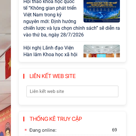
trong kỷ nguyên mới:
Định hướng chiến lược
và lựa chọn chính sách”
Khai quật công trường
khai thác đá xây dựng
Thành Nhà Hồ ở núi An
Tôn
LIÊN KẾT WEB SITE
THỐNG KÊ TRUY CẬP
Đang online:
69