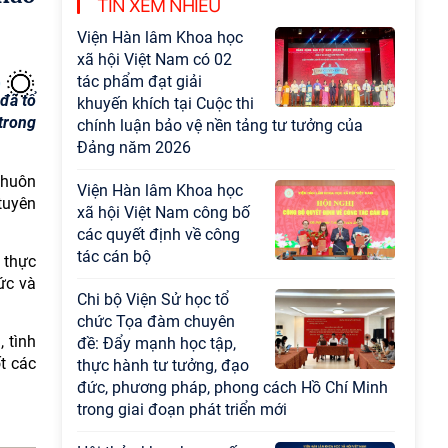
Chương trình khoa học và công nghệ trọng
TIN XEM NHIỀU
điểm cấp Bộ
Hội thảo khoa học "Kinh
tế Việt Nam 6 tháng đầu
đã tổ
năm 2026: Thách thức,
trong
động lực và triển vọng
phát triển"
khuôn
Hội nghị Ban Chỉ đạo về
tuyên
dữ liệu Viện Hàn lâm
Khoa học xã hội Việt
 thực
Nam
hức và
Thông báo bổ sung về
việc tuyển sinh đào tạo
 tình
trình độ tiến sĩ đợt 1 năm
t các
2026
Hội thảo quốc tế "Không
gian phát triển Việt Nam