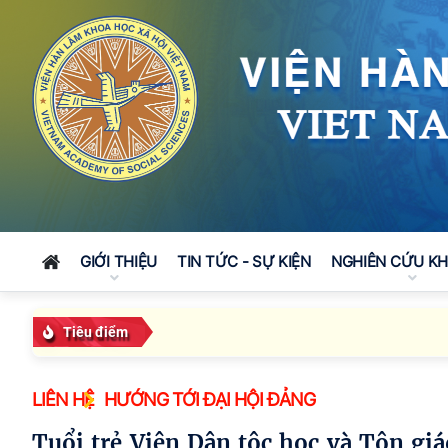
GIỚI THIỆU
TIN TỨC - SỰ KIỆN
NGHIÊN CỨU K
Tiêu điểm
LIÊN HỆ
HƯỚNG TỚI ĐẠI HỘI ĐẢNG
Tuổi trẻ Viện Dân tộc học và Tôn giáo học tích cực chỉnh trang khuôn viên chào