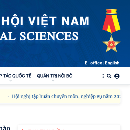
tác cán bộ
Chi bộ Viện Sử học tổ
chức Tọa đàm chuyên
đề: Đẩy mạnh học tập,
thực hành tư tưởng, đạo
đức, phương pháp, phong cách Hồ Chí Minh
trong giai đoạn phát triển mới
Hội thảo khoa học quốc
E-office
English
|
tế “Không gian phát triển
Việt Nam trong kỷ
P TÁC QUỐC TẾ
QUẢN TRỊ NỘI BỘ
nguyên mới: Định hướng
chiến lược và lựa chọn chính sách” sẽ diễn ra
vào thứ ba, ngày 28/7/2026
Hội nghị tập huấn chuyên môn, nghiệp vụ năm 2026 của Việ
Hội nghị Lãnh đạo Viện
Hàn lâm Khoa học xã hội
Việt Nam làm việc với
Ban Chủ nhiệm các