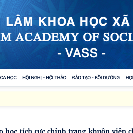
HOA HỌC
HỘI NGHỊ - HỘI THẢO
ĐÀO TẠO - BỒI DƯỠNG
HỢ