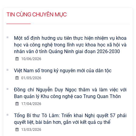
TIN CÙNG CHUYÊN MỤC
Một số định hướng ưu tiên thực hiện nhiệm vụ khoa
học và công nghệ trong lĩnh vực khoa học xã hội và
nhân văn ở tỉnh Quảng Ninh giai đoạn 2026-2030
10/06/2026
Việt Nam số trong kỷ nguyên mới của dân tộc
01/05/2026
Đồng chí Nguyễn Duy Ngọc thăm và làm việc với
Viện Hàn lâm Khoa học xã hội Việt
Ban quản lý Khu công nghệ cao Trung Quan Thôn
Nam có 02 tác phẩm đạt giải khuyến
17/04/2026
khích tại Cuộc thi chính luận bảo vệ
Tổng Bí thư Tô Lâm: Triển khai Nghị quyết 57 phải
nền tảng tư tưởng của Đảng năm
quyết liệt, bài bản hơn, gắn với kết quả cụ thể
2026
13/03/2026
Chi bộ Viện Sử học tổ chức Tọa đàm