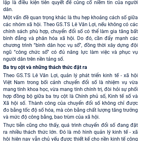
lập là điều kiện tiên quyết để củng cố niềm tin của người
dân.
Một vấn đề quan trọng khác là thu hẹp khoảng cách số giữa
các nhóm xã hội. Theo GS.TS Lê Văn Lợi, nếu không có các
chính sách phù hợp, chuyển đổi số có thể làm gia tăng bất
bình đẳng và phân hóa xã hội. Do đó, cần đẩy mạnh các
chương trình “bình dân học vụ số”, đồng thời xây dựng đội
ngũ “công chức số” có đủ năng lực làm việc và phục vụ
người dân trên nền tảng số.
Ba trụ cột và những thách thức đặt ra
Theo GS.TS Lê Văn Lợi, quản lý phát triển kinh tế - xã hội
Việt Nam trong bối cảnh chuyển đổi số là nhiệm vụ vừa
mang tính khoa học, vừa mang tính chính trị, đòi hỏi sự phối
hợp đồng bộ giữa ba trụ cột là Chính phủ số, Kinh tế số và
Xã hội số. Thành công của chuyển đổi số không chỉ được
đo bằng tốc độ số hóa, mà còn bằng chất lượng tăng trưởng
và mức độ công bằng, bao trùm của xã hội.
Thực tiễn cũng cho thấy, quá trình chuyển đổi số đang đặt
ra nhiều thách thức lớn. Đó là mô hình quản lý kinh tế - xã
hội hiện nay vẫn chủ yếu được thiết kế cho nền kinh tế công