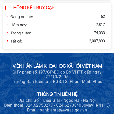
THỐNG KÊ TRUY CẬP
Khai quật công trường khai thác đá
xây dựng Thành Nhà Hồ ở núi An
Đang online:
62
Tôn
Hôm nay:
7,817
Trong tuần:
74,033
Tất cả:
2,007,893
VIỆN HÀN LÂM KHOA HỌC XÃ HỘI VIỆT NAM
Giấy phép số 197/GP-BC do Bộ VHTT cấp ngày
27/10/2005
Trưởng Ban Biên tập: PGS.TS. Phạm Minh Phúc
THÔNG TIN LIÊN HỆ
Địa chỉ: Số 1 Liễu Giai - Ngọc Hà - Hà Nội
Điện thoại: 024.62750277 - 024.62730408(Máy lẻ 4113)
Email: banbientap@vass.gov.vn