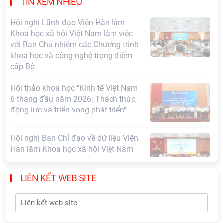
sự nghiệp xây dựng chủ nghĩa xã hội
TIN XEM NHIỀU
Hội nghị Lãnh đạo Viện Hàn lâm
Khoa học xã hội Việt Nam làm việc
với Ban Chủ nhiệm các Chương trình
khoa học và công nghệ trọng điểm
cấp Bộ
Hội thảo khoa học "Kinh tế Việt Nam
6 tháng đầu năm 2026: Thách thức,
động lực và triển vọng phát triển"
Hội nghị Ban Chỉ đạo về dữ liệu Viện
Hàn lâm Khoa học xã hội Việt Nam
LIÊN KẾT WEB SITE
Hội thảo quốc tế "Không gian phát
triển Việt Nam trong kỷ nguyên mới:
Định hướng chiến lược và lựa chọn
chính sách”