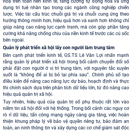
hóa trên toàn nền kinh tế, tăng cường tự động hóa và ứng
dụng trí tuệ nhân tạo trong các ngành công nghiệp chiến
lược. Việc tái cấu trúc chuỗi giá trị và chuỗi cung ứng theo
hướng thông minh hơn, hiệu quả hơn và xanh hơn không chỉ
giúp nâng cao năng lực cạnh tranh, mà còn góp phần tăng
cường khả năng chống chịu của nền kinh tế trước các cú sốc
bên ngoài.
Quản lý phát triển xã hội lấy con người làm trung tâm
Bên cạnh phát triển kinh tế, GS.TS Lê Văn Lợi nhấn mạnh
rằng quản lý phát triển xã hội trong bối cảnh chuyển đổi số
phải đặt con người ở vị trí trung tâm, với nguyên tắc xuyên
suốt là “không để ai bị bỏ lại phía sau”. Chính phủ số tạo
điều kiện để nâng cao năng lực dự báo, hoạch định và thực
thi chính sách dựa trên phân tích dữ liệu lớn, từ đó nâng cao
hiệu quả quản trị xã hội.
Tuy nhiên, hiệu quả của quản trị số phụ thuộc rất lớn vào
niềm tin xã hội đối với hệ thống. Trong bối cảnh các nguy cơ
rò rỉ dữ liệu, tấn công mạng ngày càng gia tăng, việc hoàn
thiện khung pháp lý về bảo vệ quyền riêng tư, bảo đảm an
toàn, an ninh thông tin và xây dựng các cơ chế giám sát độc