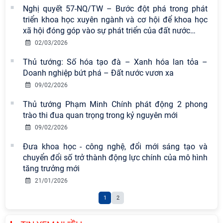
Nghị quyết 57-NQ/TW – Bước đột phá trong phát
chuyên đề: Đẩy mạnh học tập, thực
triển khoa học xuyên ngành và cơ hội để khoa học
hành tư tưởng, đạo đức, phương
xã hội đóng góp vào sự phát triển của đất nước
…
pháp, phong cách Hồ Chí Minh trong
giai đoạn phát triển mới
02/03/2026
Thủ tướng: Số hóa tạo đà – Xanh hóa lan tỏa –
Hội thảo khoa học quốc tế “Không
Doanh nghiệp bứt phá – Đất nước vươn xa
gian phát triển Việt Nam trong kỷ
09/02/2026
nguyên mới: Định hướng chiến lược
và lựa chọn chính sách” sẽ diễn ra
Thủ tướng Phạm Minh Chính phát động 2 phong
vào thứ ba, ngày 28/7/2026
trào thi đua quan trọng trong kỷ nguyên mới
09/02/2026
Viện Hàn lâm Khoa học xã hội Việt
Nam công bố các quyết định về
Đưa khoa học - công nghệ, đổi mới sáng tạo và
công tác cán bộ
chuyển đổi số trở thành động lực chính của mô hình
tăng trưởng mới
Tọa đàm Giao lưu chuyên đề về
21/01/2026
những kinh nghiệm quan trọng của
1
2
Đảng Cộng sản Trung Quốc và Đảng
Cộng sản Việt Nam trong lãnh đạo