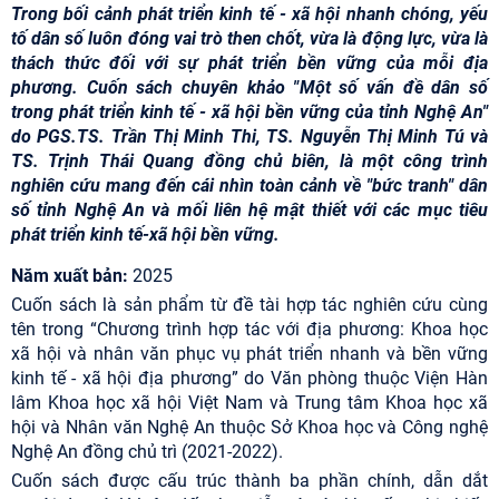
Trong bối cảnh phát triển kinh tế - xã hội nhanh chóng, yếu
tố dân số luôn đóng vai trò then chốt, vừa là động lực, vừa là
thách thức đối với sự phát triển bền vững của mỗi địa
phương. Cuốn sách chuyên khảo "Một số vấn đề dân số
trong phát triển kinh tế - xã hội bền vững của tỉnh Nghệ An"
do PGS.TS. Trần Thị Minh Thi, TS. Nguyễn Thị Minh Tú và
TS. Trịnh Thái Quang đồng chủ biên, là một công trình
nghiên cứu mang đến cái nhìn toàn cảnh về "bức tranh" dân
số tỉnh Nghệ An và mối liên hệ mật thiết với các mục tiêu
phát triển kinh tế-xã hội bền vững.
Năm xuất bản:
2025
Cuốn sách là sản phẩm từ đề tài hợp tác nghiên cứu cùng
tên trong “Chương trình hợp tác với địa phương: Khoa học
xã hội và nhân văn phục vụ phát triển nhanh và bền vững
kinh tế - xã hội địa phương” do Văn phòng thuộc Viện Hàn
lâm Khoa học xã hội Việt Nam và Trung tâm Khoa học xã
hội và Nhân văn Nghệ An thuộc Sở Khoa học và Công nghệ
Nghệ An đồng chủ trì (2021-2022).
Cuốn sách được cấu trúc thành ba phần chính, dẫn dắt