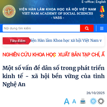
E-office
English
|
Viện Hàn lâm Khoa học xã hội Việt Nam và Họ
Tiêu điểm
NGHIÊN CỨU KHOA HỌC
XUẤT BẢN TẠP CHÍ, Ấ
Một số vấn đề dân số trong phát triển
kinh tế - xã hội bền vững của tỉnh
Nghệ An
26/10/2025