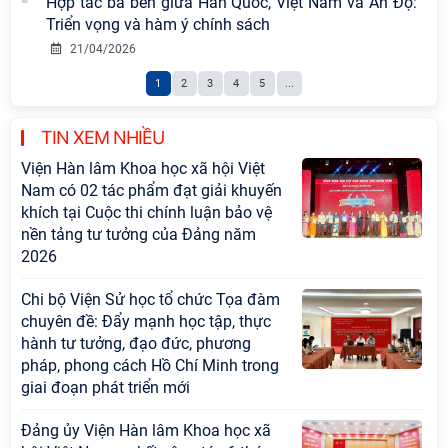
Hợp tác ba bên giữa Hàn Quốc, Việt Nam và Ấn Độ:
Triển vọng và hàm ý chính sách
21/04/2026
1
2
3
4
5
...
TIN XEM NHIỀU
Viện Hàn lâm Khoa học xã hội Việt
Nam có 02 tác phẩm đạt giải khuyến
khích tại Cuộc thi chính luận bảo vệ
nền tảng tư tưởng của Đảng năm
2026
Chi bộ Viện Sử học tổ chức Tọa đàm
chuyên đề: Đẩy mạnh học tập, thực
hành tư tưởng, đạo đức, phương
pháp, phong cách Hồ Chí Minh trong
giai đoạn phát triển mới
Đảng ủy Viện Hàn lâm Khoa học xã