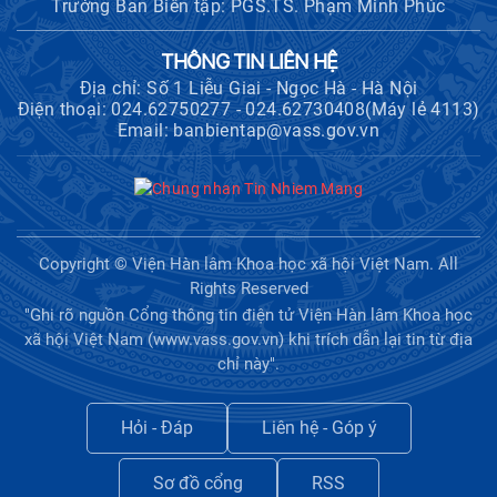
Trưởng Ban Biên tập: PGS.TS. Phạm Minh Phúc
Hội thảo khoa học "Kinh tế Việt Nam
THÔNG TIN LIÊN HỆ
6 tháng đầu năm 2026: Thách thức,
Địa chỉ: Số 1 Liễu Giai - Ngọc Hà - Hà Nội
động lực và triển vọng phát triển"
Điện thoại: 024.62750277 - 024.62730408(Máy lẻ 4113)
Email: banbientap@vass.gov.vn
Hội nghị Ban Chỉ đạo về dữ liệu Viện
Hàn lâm Khoa học xã hội Việt Nam
Khai quật công trường khai thác đá
Copyright © Viện Hàn lâm Khoa học xã hội Việt Nam. All
xây dựng Thành Nhà Hồ ở núi An
Rights Reserved
Tôn
"Ghi rõ nguồn Cổng thông tin điện tử Viện Hàn lâm Khoa học
xã hội Việt Nam (www.vass.gov.vn) khi trích dẫn lại tin từ địa
chỉ này".
Hội thảo quốc tế "Không gian phát
triển Việt Nam trong kỷ nguyên mới:
Định hướng chiến lược và lựa chọn
Hỏi - Đáp
Liên hệ - Góp ý
chính sách”
Sơ đồ cổng
RSS