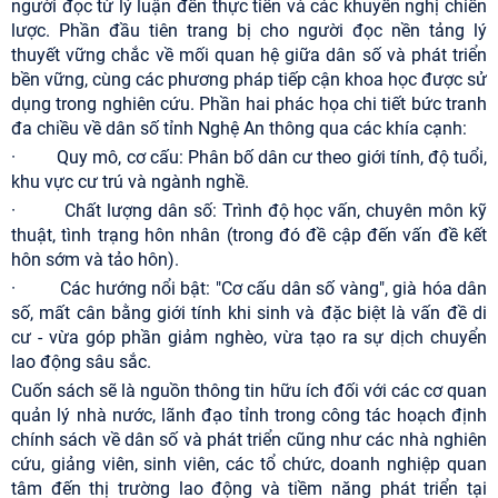
người đọc từ lý luận đến thực tiễn và các khuyến nghị chiến
lược. Phần đầu tiên trang bị cho người đọc nền tảng lý
thuyết vững chắc về mối quan hệ giữa dân số và phát triển
bền vững, cùng các phương pháp tiếp cận khoa học được sử
dụng trong nghiên cứu. Phần hai phác họa chi tiết bức tranh
đa chiều về dân số tỉnh Nghệ An thông qua các khía cạnh:
· Quy mô, cơ cấu: Phân bố dân cư theo giới tính, độ tuổi,
khu vực cư trú và ngành nghề.
· Chất lượng dân số: Trình độ học vấn, chuyên môn kỹ
thuật, tình trạng hôn nhân (trong đó đề cập đến vấn đề kết
hôn sớm và tảo hôn).
· Các hướng nổi bật: "Cơ cấu dân số vàng", già hóa dân
số, mất cân bằng giới tính khi sinh và đặc biệt là vấn đề di
cư - vừa góp phần giảm nghèo, vừa tạo ra sự dịch chuyển
lao động sâu sắc.
Cuốn sách sẽ là nguồn thông tin hữu ích đối với các cơ quan
quản lý nhà nước, lãnh đạo tỉnh trong công tác hoạch định
chính sách về dân số và phát triển cũng như các nhà nghiên
cứu, giảng viên, sinh viên, các tổ chức, doanh nghiệp quan
tâm đến thị trường lao động và tiềm năng phát triển tại