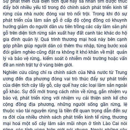
Sự phát triển của diện tích quế hay sa nhân tím được thúc
đẩy bởi nhiều yếu tố trong đó chính sách phát triển kinh tế
rừng của nhà nước đóng vai trò nổi trội. Trong khi đó sự
phát triển của lâm sản gỗ ở cấp độ cộng đồng có khuynh
hướng giảm do người dân ưu tiên trồng các cây lâm sản phi
gỗ trên diện tích rừng sản xuất hay đất canh tác khác do hộ
gia đình quản lý. Quá trình thương mại hoá này bên cạnh
góp phần giúp người dân có thêm thu nhập, từng bước xoá
đói giảm nghèo cũng đặt ra không ít khó khăn về mặt quản
lý và bảo vệ rừng,. kiểm soát ô nhiễm môi trường hoặc vấn
đề an ninh trật tự ở vùng biên giới.
Nghiên cứu cũng chỉ ra chính sách của Nhà nước từ Trung
ương đến địa phương đóng vai trò thúc đẩy sự phát triển
của diện tích cây lấy gỗ, cây quế hay các loại lâm sản ngoài
gỗ khác. Sự đổi mới trong cách nhìn về rừng, gắn nhiệm vụ
bảo vệ, phát triển rừng với nhiệm vụ cải thiện sinh kế cho
cộng đồng địa phương, những người sống gần rừng, lệ
thuộc vào tài nguyên rừng là tiền đề quan trọng dẫn đến sự
ra đời của nhiều chính sách phát triển kinh tế rừng, thương
mại hoá một số cây lâm sản mũi nhọn ở tỉnh Lào Cai nói
riêng, các tỉnh vùng biên giới nói chung. Ngoài những cây