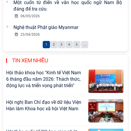
những kinh nghiệm quan trọng của
Một cuốn từ điển về văn học quốc ngữ Nam Bộ
Đảng Cộng sản Trung Quốc và Đảng
đáng để tra cứu
Cộng sản Việt Nam trong lãnh đạo
06/05/2026
sự nghiệp xây dựng chủ nghĩa xã hội
Nghệ thuật Phật giáo Myanmar
Hội nghị Lãnh đạo Viện Hàn lâm
23/04/2026
Khoa học xã hội Việt Nam làm việc
1
2
3
4
5
...
với Ban Chủ nhiệm các Chương trình
khoa học và công nghệ trọng điểm
cấp Bộ
TIN XEM NHIỀU
Hội thảo khoa học "Kinh tế Việt Nam
6 tháng đầu năm 2026: Thách thức,
động lực và triển vọng phát triển"
Hội nghị Ban Chỉ đạo về dữ liệu Viện
Hàn lâm Khoa học xã hội Việt Nam