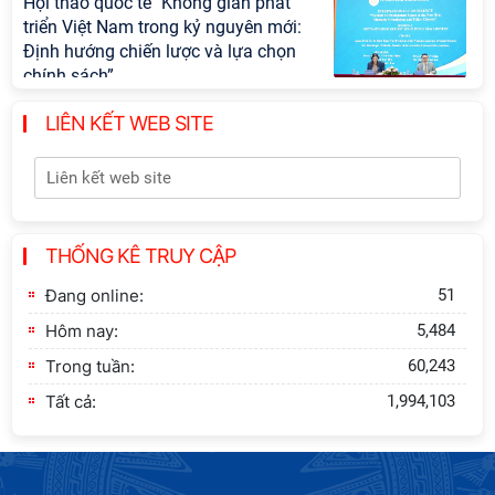
Hội thảo quốc tế "Không gian phát
triển Việt Nam trong kỷ nguyên mới:
Định hướng chiến lược và lựa chọn
chính sách”
LIÊN KẾT WEB SITE
Khai quật công trường khai thác đá
xây dựng Thành Nhà Hồ ở núi An
Tôn
Thông báo bổ sung về việc tuyển
THỐNG KÊ TRUY CẬP
sinh đào tạo trình độ tiến sĩ đợt 1
năm 2026
Đang online:
51
Hôm nay:
5,484
Trong tuần:
60,243
Tất cả:
1,994,103