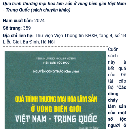
Quá trình thương mại hoá lâm sản ở vùng biên giới Việt Nam
- Trung Quốc (sách chuyên khảo)
Năm xuất bản:
2024
Số trang:
359
Địa chỉ liên hệ:
Thư viện Viện Thông tin KHXH, tầng 4, số 1B
Liễu Giai, Ba Đình, Hà Nội
Cuốn
sách
này là
kết quả
của Đề
tài cấp
Bộ “
Các
dòng
chảy
lâm sản
của một
số tộc
người ở