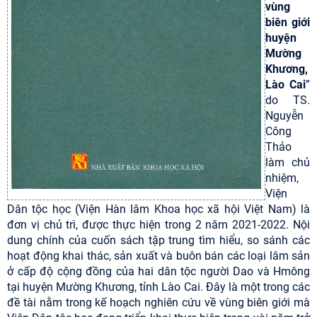
vùng
biên giới
huyện
Mường
Khương,
Lào Cai
”
do TS.
Nguyễn
Công
Thảo
làm chủ
nhiệm,
Viện
Dân tộc học (Viện Hàn lâm Khoa học xã hội Việt Nam) là
đơn vị chủ trì, được thực hiện trong 2 năm 2021-2022. Nội
dung chính của cuốn sách tập trung tìm hiểu, so sánh các
hoạt động khai thác, sản xuất và buôn bán các loại lâm sản
ở cấp độ cộng đồng của hai dân tộc người Dao và Hmông
tại huyện Mường Khương, tỉnh Lào Cai. Đây là một trong các
đề tài nằm trong kế hoạch nghiên cứu về vùng biên giới mà