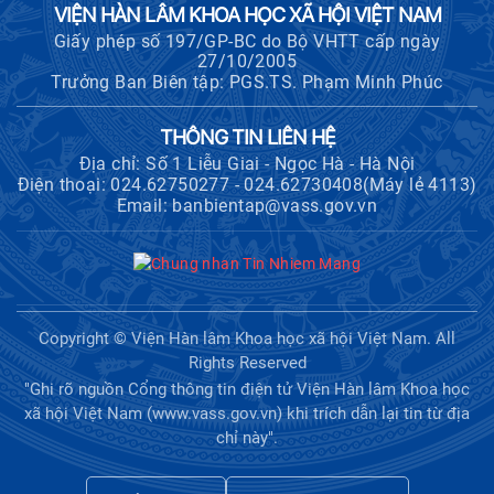
VIỆN HÀN LÂM KHOA HỌC XÃ HỘI VIỆT NAM
Giấy phép số 197/GP-BC do Bộ VHTT cấp ngày
27/10/2005
Trưởng Ban Biên tập: PGS.TS. Phạm Minh Phúc
THÔNG TIN LIÊN HỆ
Địa chỉ: Số 1 Liễu Giai - Ngọc Hà - Hà Nội
Điện thoại: 024.62750277 - 024.62730408(Máy lẻ 4113)
Email: banbientap@vass.gov.vn
Copyright © Viện Hàn lâm Khoa học xã hội Việt Nam. All
Rights Reserved
"Ghi rõ nguồn Cổng thông tin điện tử Viện Hàn lâm Khoa học
xã hội Việt Nam (www.vass.gov.vn) khi trích dẫn lại tin từ địa
chỉ này".