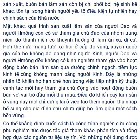
sản xuất, buôn bán lâm sản còn bị chi phối bởi hệ sinh kế
khác, tồn tại song hành người yếu tố điều kiện tự nhiên hay
chính sách của Nhà nước.
Mặt khác, quá trình sản xuất lâm sản của người Dao và
người Hmông còn có sự tham gia chủ đạo của nhóm trung
niên, do thanh niên có khuynh hướng đi làm ăn xa, di cư.
Hơn thế nữa mạng lưới xã hội ở cấp độ vùng, xuyên quốc
gia của họ không đa dạng như người Kinh, người Dao và
người Hmông đều không có kinh nghiệm tham gia vào hoạt
động buôn bán lâm sản qua đường chính ngạch, tiềm lực
kinh tế cũng không mạnh bằng người Kinh. Đây là những
nhân tố khiến họ hạn chế hơn trong việc tiếp nhận kỹ thuật
canh tác mới hay tham gia chủ động vào hoạt động buôn
bán với vai trò đầu mối thu mua. Điều đó khiến cây lâm sản
ở vùng này mới chỉ dừng lại ở việc tạo thêm nguồn thu nhập
bổ sung cho gia đình chứ chưa giúp họ làm giàu một cách
bền vững.
Có thể khẳng định cuốn sách là công trình nghiên cứu công
phu nghiêm túc được tác giả tham khảo, phân tích và tổng
hợp dựa các nguồn tư liệu uy tín. Với những nội dung được