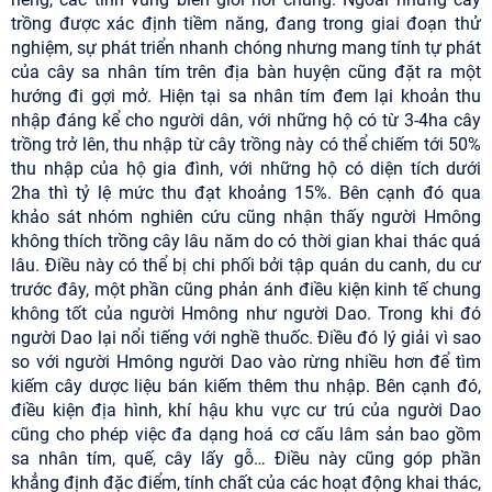
trồng được xác định tiềm năng, đang trong giai đoạn thử
nghiệm, sự phát triển nhanh chóng nhưng mang tính tự phát
của cây sa nhân tím trên địa bàn huyện cũng đặt ra một
hướng đi gợi mở. Hiện tại sa nhân tím đem lại khoản thu
nhập đáng kể cho người dân, với những hộ có từ 3-4ha cây
trồng trở lên, thu nhập từ cây trồng này có thể chiếm tới 50%
thu nhập của hộ gia đình, với những hộ có diện tích dưới
2ha thì tỷ lệ mức thu đạt khoảng 15%. Bên cạnh đó qua
khảo sát nhóm nghiên cứu cũng nhận thấy người Hmông
không thích trồng cây lâu năm do có thời gian khai thác quá
lâu. Điều này có thể bị chi phối bởi tập quán du canh, du cư
trước đây, một phần cũng phản ánh điều kiện kinh tế chung
không tốt của người Hmông như người Dao. Trong khi đó
người Dao lại nổi tiếng với nghề thuốc. Điều đó lý giải vì sao
so với người Hmông người Dao vào rừng nhiều hơn để tìm
kiếm cây dược liệu bán kiếm thêm thu nhập. Bên cạnh đó,
điều kiện địa hình, khí hậu khu vực cư trú của người Dao
cũng cho phép việc đa dạng hoá cơ cấu lâm sản bao gồm
sa nhân tím, quế, cây lấy gỗ… Điều này cũng góp phần
khẳng định đặc điểm, tính chất của các hoạt động khai thác,