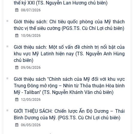
thế kỷ XXI (TS. Nguyễn Lan Hương chủ biên)
08/07/2026
Viện Hàn lâm Khoa học xã hội Việt
Nam có 02 tác phẩm đạt giải khuyến
Giới thiệu sách: Chi tiêu quốc phòng của Mỹ thách
khích tại Cuộc thi chính luận bảo vệ
thức vị thế siêu cường (PGS.TS. Cù Chí Lợi chủ biên)
nền tảng tư tưởng của Đảng năm
10/06/2026
2026
Giới thiệu sách: Một số vấn đề chính trị nổi bật của
Chi bộ Viện Sử học tổ chức Tọa đàm
khu vực Mỹ Latinh hiện nay (TS. Nguyễn Anh Hùng
chuyên đề: Đẩy mạnh học tập, thực
chủ biên)
hành tư tưởng, đạo đức, phương
09/06/2026
pháp, phong cách Hồ Chí Minh trong
giai đoạn phát triển mới
Giới thiệu sách "Chính sách của Mỹ đối với khu vực
Trung Đông mở rộng – Nhìn từ Thỏa thuận Hòa bình
Hội thảo khoa học quốc tế “Không
Mỹ - Taliban" (TS. Nguyễn Khánh Vân chủ biên)
gian phát triển Việt Nam trong kỷ
12/05/2026
nguyên mới: Định hướng chiến lược
và lựa chọn chính sách” sẽ diễn ra
GIỚI THIỆU SÁCH: Chiến lược Ấn Độ Dương – Thái
vào thứ ba, ngày 28/7/2026
Bình Dương của Mỹ. (PGS.TS. Cù Chí Lợi chủ biên)
06/05/2026
Tọa đàm Giao lưu chuyên đề về