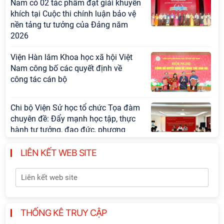
Nam có 02 tác phẩm đạt giải khuyến
khích tại Cuộc thi chính luận bảo vệ
nền tảng tư tưởng của Đảng năm
2026
Viện Hàn lâm Khoa học xã hội Việt
Nam công bố các quyết định về
công tác cán bộ
Chi bộ Viện Sử học tổ chức Tọa đàm
chuyên đề: Đẩy mạnh học tập, thực
hành tư tưởng, đạo đức, phương
pháp, phong cách Hồ Chí Minh trong
giai đoạn phát triển mới
LIÊN KẾT WEB SITE
Hội thảo khoa học quốc tế “Không
gian phát triển Việt Nam trong kỷ
nguyên mới: Định hướng chiến lược
và lựa chọn chính sách” sẽ diễn ra
THỐNG KÊ TRUY CẬP
vào thứ ba, ngày 28/7/2026