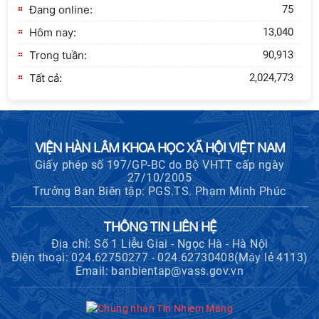
Đang online:
75
Hội nghị Lãnh đạo Viện Hàn lâm
Hôm nay:
13,040
Khoa học xã hội Việt Nam làm việc
với Ban Chủ nhiệm các Chương trình
Trong tuần:
90,913
khoa học và công nghệ trọng điểm
Tất cả:
2,024,773
cấp Bộ
Thông báo bổ sung về việc tuyển
sinh đào tạo trình độ tiến sĩ đợt 1
năm 2026
VIỆN HÀN LÂM KHOA HỌC XÃ HỘI VIỆT NAM
Giấy phép số 197/GP-BC do Bộ VHTT cấp ngày
27/10/2005
Hội nghị Ban Chỉ đạo về dữ liệu Viện
Trưởng Ban Biên tập: PGS.TS. Phạm Minh Phúc
Hàn lâm Khoa học xã hội Việt Nam
THÔNG TIN LIÊN HỆ
Địa chỉ: Số 1 Liễu Giai - Ngọc Hà - Hà Nội
Điện thoại: 024.62750277 - 024.62730408(Máy lẻ 4113)
Hội thảo quốc tế "Không gian phát
Email: banbientap@vass.gov.vn
triển Việt Nam trong kỷ nguyên mới:
Định hướng chiến lược và lựa chọn
chính sách”