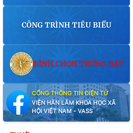
nghiệp và Viện Quản lý Hành chính công Ấn Độ
07/08/2026
CÔNG TRÌNH TIÊU BIỂU
BÌNH CHỌN TRƯNG BÀY
CỔNG THÔNG TIN ĐIỆN TỬ
Đoàn công tác Học viện Chính trị quốc gia Hồ Chí
Minh và Viện Hàn lâm Khoa học xã hội Việt Nam
VIỆN HÀN LÂM KHOA HỌC
XÃ
chào xã giao Lãnh đạo Đảng, Nhà nước CHDCND
…
HỘI VIỆT NAM - VASS
06/08/2026