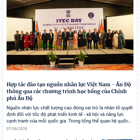
Hội thảo khoa học quốc tế: “Nền kinh tế độc lập,
tự chủ: Sáng kiến của Cộng hòa Dân chủ Nhân dân
Lào và bài học kinh nghiệm của Cộng hòa Xã hội
…
05/08/2026
Hợp tác đào tạo nguồn nhân lực Việt Nam - Ấn Độ
thông qua các chương trình học bổng của Chính
phủ Ấn Độ
Nguồn nhân lực chất lượng cao đóng vai trò là nhân tố quyết
định đối với tốc độ phát triển kinh tế - xã hội và năng lực
cạnh tranh của mỗi quốc gia. Trong tổng thể quan hệ quốc
…
07/08/2026