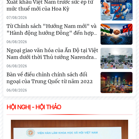
Xuất khẩu Việt Nam trước sức ép từ
mức thuế mới của Hoa Kỳ
Viện Hàn lâm Khoa học xã hội Việt Nam và Học
viện Chính trị và Hành chính quốc gia Lào ký Thỏa
07/08/2026
thuận hợp tác giai đoạn 2026 - 2030
Từ Chính sách "Hướng Nam mới" và
"Hành động hướng Đông" đến hợp
…
05/08/2026
06/08/2026
Ngoại giao văn hóa của Ấn Độ tại Việt
Nam dưới thời Thủ tướng Narendra
…
06/08/2026
Bàn về điều chỉnh chính sách đối
ngoại của Trung Quốc từ năm 2022
06/08/2026
HỘI NGHỊ - HỘI THẢO
Chủ tịch Viện Hàn lâm Khoa học xã hội Việt Nam
thăm và làm việc tại Viện Khoa học Kinh tế và Xã
hội Quốc gia Lào