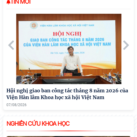
TIN MỚI
Đối thoại ICWA – VASS lần thứ 6: Thúc đẩy quan
hệ Đối tác Chiến lược Toàn diện tăng cường Việt
Nam – Ấn Độ
06/08/2026
Hội nghị giao ban công tác tháng 8 năm 2026 của
Hợ
Viện Hàn lâm Khoa học xã hội Việt Nam
th
07/08/2026
07
NGHIÊN CỨU KHOA HỌC