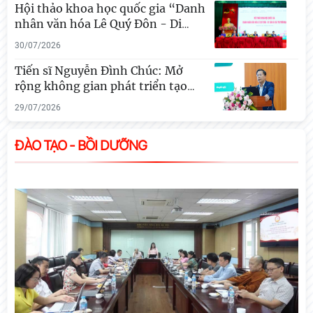
Hội thảo khoa học quốc gia “Danh
nhân văn hóa Lê Quý Đôn - Di
…
30/07/2026
Tiến sĩ Nguyễn Đình Chúc: Mở
rộng không gian phát triển tạo
…
29/07/2026
Khai mạc trưng bày “Kết nối truyền thống, vững
bước tương lai”
ĐÀO TẠO - BỒI DƯỠNG
03/08/2026