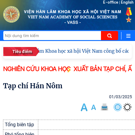
E-office
English
|
Viện Hàn lâm Khoa học xã hội Việt Nam công bố các quy
Tiêu điểm
NGHIÊN CỨU KHOA HỌC
XUẤT BẢN TẠP CHÍ, Ấ
Tạp chí Hán Nôm
01/03/2025
Tổng biên tập
Phó tổng biên