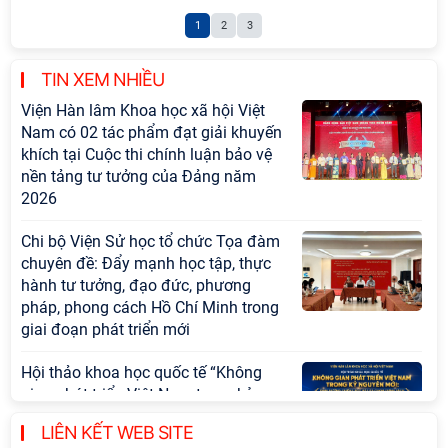
1
2
3
TIN XEM NHIỀU
Viện Hàn lâm Khoa học xã hội Việt
Nam có 02 tác phẩm đạt giải khuyến
khích tại Cuộc thi chính luận bảo vệ
nền tảng tư tưởng của Đảng năm
2026
Chi bộ Viện Sử học tổ chức Tọa đàm
chuyên đề: Đẩy mạnh học tập, thực
hành tư tưởng, đạo đức, phương
pháp, phong cách Hồ Chí Minh trong
giai đoạn phát triển mới
Hội thảo khoa học quốc tế “Không
gian phát triển Việt Nam trong kỷ
nguyên mới: Định hướng chiến lược
LIÊN KẾT WEB SITE
và lựa chọn chính sách” sẽ diễn ra