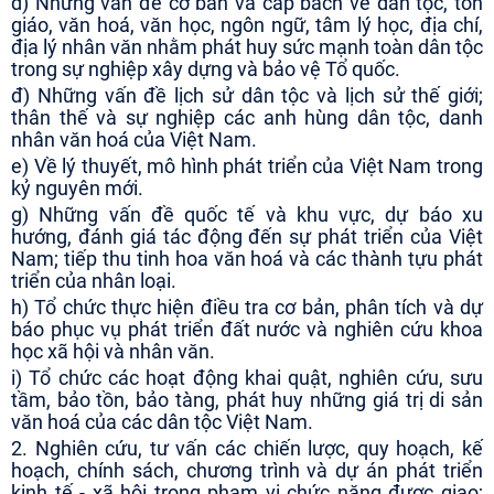
d) Những vấn đề cơ bản và cấp bách về dân tộc, tôn
giáo, văn hoá, văn học, ngôn ngữ, tâm lý học, địa chí,
địa lý nhân văn nhằm phát huy sức mạnh toàn dân tộc
trong sự nghiệp xây dựng và bảo vệ Tổ quốc.
đ) Những vấn đề lịch sử dân tộc và lịch sử thế giới;
thân thế và sự nghiệp các anh hùng dân tộc, danh
nhân văn hoá của Việt Nam.
e) Về lý thuyết, mô hình phát triển của Việt Nam trong
kỷ nguyên mới.
g) Những vấn đề quốc tế và khu vực, dự báo xu
hướng, đánh giá tác động đến sự phát triển của Việt
Nam; tiếp thu tinh hoa văn hoá và các thành tựu phát
tri
ển của nhân loại.
h) Tổ chức thực hiện điều tra cơ bản, phân tích và dự
báo phục vụ phát triển đất nước và nghiên cứu khoa
học xã hội và nhân văn.
i) Tổ chức các hoạt động khai quật, nghiên cứu, sưu
tầm, bảo tồn, bảo tàng, phát huy những giá trị di sản
văn hoá của các dân tộc Việt Nam.
2. Nghiên cứu, tư vấn các chiến lược, quy hoạch, kế
hoạch, chính sách, chương trình và dự án phát triển
kinh tế - xã hội trong phạm vi chức năng được giao;