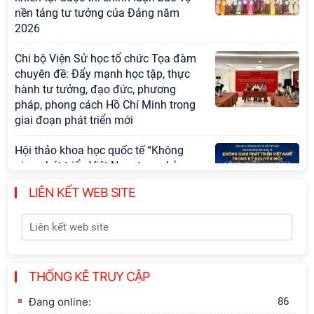
nền tảng tư tưởng của Đảng năm
2026
Chi bộ Viện Sử học tổ chức Tọa đàm
chuyên đề: Đẩy mạnh học tập, thực
hành tư tưởng, đạo đức, phương
pháp, phong cách Hồ Chí Minh trong
giai đoạn phát triển mới
Hội thảo khoa học quốc tế “Không
gian phát triển Việt Nam trong kỷ
nguyên mới: Định hướng chiến lược
LIÊN KẾT WEB SITE
và lựa chọn chính sách” sẽ diễn ra
vào thứ ba, ngày 28/7/2026
Tọa đàm Giao lưu chuyên đề về
những kinh nghiệm quan trọng của
Đảng Cộng sản Trung Quốc và Đảng
THỐNG KÊ TRUY CẬP
Cộng sản Việt Nam trong lãnh đạo sự
Đang online:
86
nghiệp xây dựng chủ nghĩa xã hội